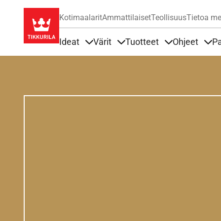
Kotimaalarit
Ammattilaiset
Teollisuus
Tietoa me
Ideat
Värit
Tuotteet
Ohjeet
Pa
Sisällöt Ideat alla
Sisällöt Värit alla
Sisällöt Tuottee
Sisä