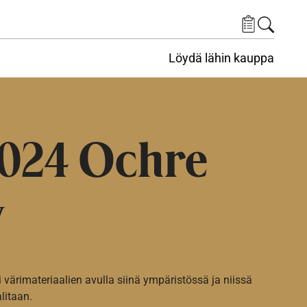
Löydä lähin kauppa
024 Ochre
w
i värimateriaalien avulla siinä ympäristössä ja niissä
alitaan.