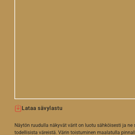
Lataa sävylastu
Näytön ruudulla näkyvät värit on luotu sähköisesti ja ne
todellisista väreistä. Värin toistuminen maalatulla pinnal