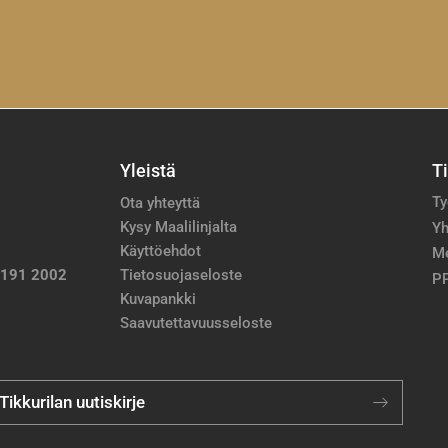
Yleistä
T
Ty
Ota yhteyttä
Kysy Maalilinjalta
Yh
Käyttöehdot
M
 191 2002
Tietosuojaseloste
PP
Kuvapankki
Saavutettavuusseloste
 Tikkurilan uutiskirje