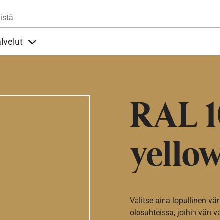
Hyppää pääsisältöön
istä
lvelut
t alla
llöt Ohjeet alla
Sisällöt Palvelut alla
RAL 1
yello
Valitse aina lopullinen vär
olosuhteissa, joihin väri v