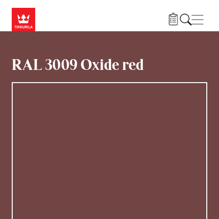
Hyppää pääsisältöön
Navig
RAL 3009 Oxide red