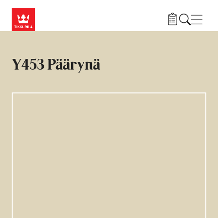
Hyppää pääsisältöön
Navig
Y453 Päärynä