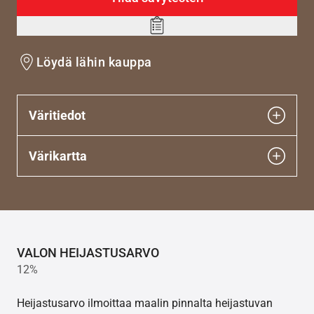
Add
to
Löydä lähin kauppa
wishlist
Väritiedot
Värikartta
VALON HEIJASTUSARVO
12%
Heijastusarvo ilmoittaa maalin pinnalta heijastuvan