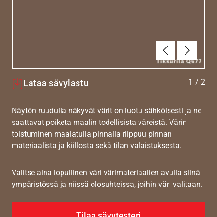
Edellinen
Seuraav
1
/
2
Lataa sävylastu
Näytön ruudulla näkyvät värit on luotu sähköisesti ja ne
saattavat poiketa maalin todellisista väreistä. Värin
toistuminen maalatulla pinnalla riippuu pinnan
materiaalista ja kiillosta sekä tilan valaistuksesta.
Valitse aina lopullinen väri värimateriaalien avulla siinä
ympäristössä ja niissä olosuhteissa, joihin väri valitaan.
Tilaa sävytesteri