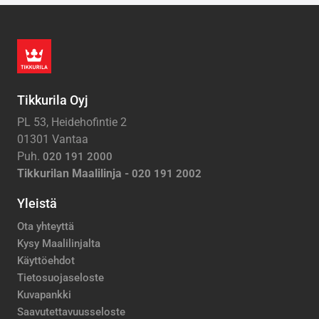
Tikkurila Oyj
PL 53, Heidehofintie 2
01301 Vantaa
Puh.
020 191 2000
Tikkurilan Maalilinja -
020 191 2002
Yleistä
Ota yhteyttä
Kysy Maalilinjalta
Käyttöehdot
Tietosuojaseloste
Kuvapankki
Saavutettavuusseloste