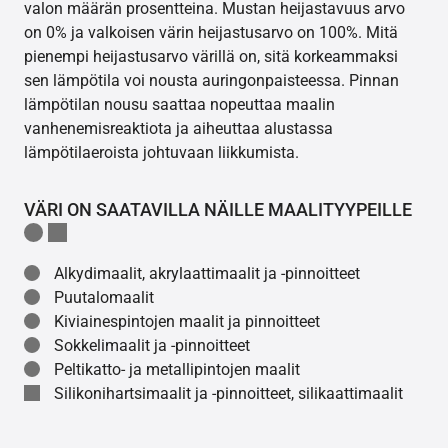
valon määrän prosentteina. Mustan heijastavuus arvo
on 0% ja valkoisen värin heijastusarvo on 100%. Mitä
pienempi heijastusarvo värillä on, sitä korkeammaksi
sen lämpötila voi nousta auringonpaisteessa. Pinnan
lämpötilan nousu saattaa nopeuttaa maalin
vanhenemisreaktiota ja aiheuttaa alustassa
lämpötilaeroista johtuvaan liikkumista.
VÄRI ON SAATAVILLA NÄILLE MAALITYYPEILLE
Alkydimaalit, akrylaattimaalit ja -pinnoitteet
Puutalomaalit
Kiviainespintojen maalit ja pinnoitteet
Sokkelimaalit ja -pinnoitteet
Peltikatto- ja metallipintojen maalit
Silikonihartsimaalit ja -pinnoitteet, silikaattimaalit