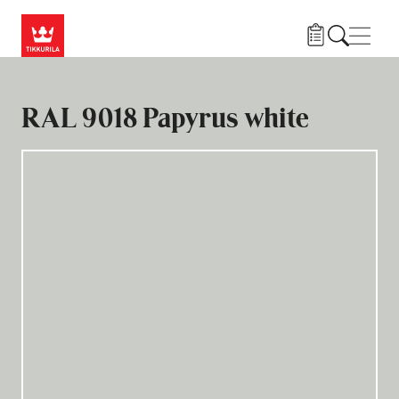
Hyppää pääsisältöön
Navig
RAL 9018 Papyrus white