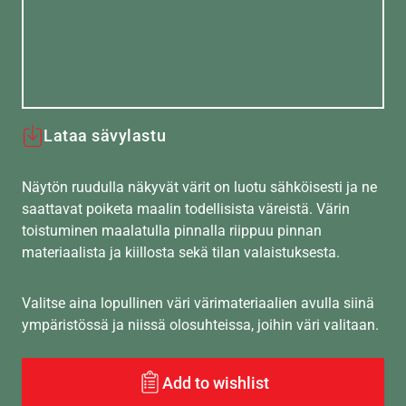
Lataa sävylastu
Näytön ruudulla näkyvät värit on luotu sähköisesti ja ne
saattavat poiketa maalin todellisista väreistä. Värin
toistuminen maalatulla pinnalla riippuu pinnan
materiaalista ja kiillosta sekä tilan valaistuksesta.
Valitse aina lopullinen väri värimateriaalien avulla siinä
ympäristössä ja niissä olosuhteissa, joihin väri valitaan.
Add to wishlist