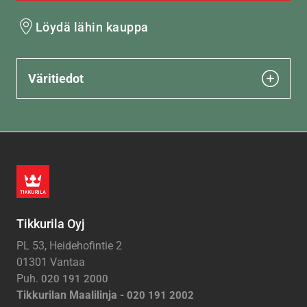
Löydä lähin kauppa
Väritiedot
Tikkurila Oyj
PL 53, Heidehofintie 2
01301 Vantaa
Puh.
020 191 2000
Tikkurilan Maalilinja -
020 191 2002