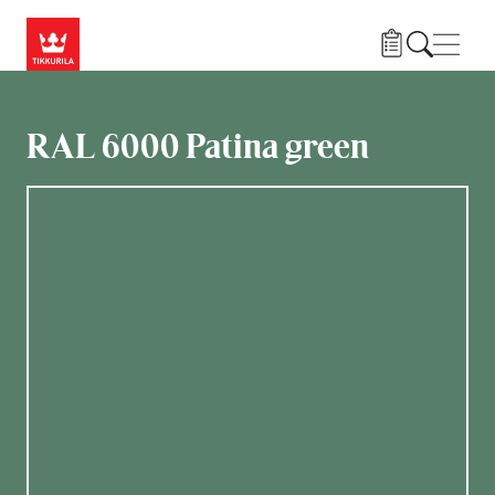
Hyppää pääsisältöön
Navig
RAL 6000 Patina green