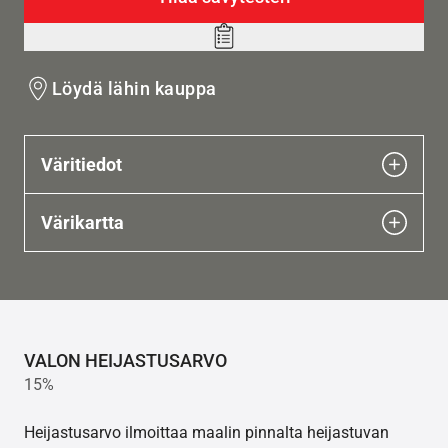
Add
to
Löydä lähin kauppa
wishlist
Väritiedot
Värikartta
VALON HEIJASTUSARVO
15%
Heijastusarvo ilmoittaa maalin pinnalta heijastuvan