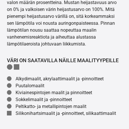
valon määrän prosentteina. Mustan heijastavuus arvo
on 0% ja valkoisen värin heijastusarvo on 100%. Mitä
pienempi heijastusarvo värillä on, sitä korkeammaksi
sen lämpötila voi nousta auringonpaisteessa. Pinnan
lämpötilan nousu saattaa nopeuttaa maalin
vanhenemisreaktiota ja aiheuttaa alustassa
lämpötilaeroista johtuvaan liikkumista.
VÄRI ON SAATAVILLA NÄILLE MAALITYYPEILLE
Alkydimaalit, akrylaattimaalit ja -pinnoitteet
Puutalomaalit
Kiviainespintojen maalit ja pinnoitteet
Sokkelimaalit ja -pinnoitteet
Peltikatto- ja metallipintojen maalit
Silikonihartsimaalit ja -pinnoitteet, silikaattimaalit