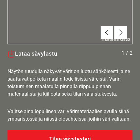
Edellinen
Seuraav
1
/
2
Lataa sävylastu
Näytön ruudulla näkyvät värit on luotu sähköisesti ja ne
saattavat poiketa maalin todellisista väreistä. Värin
toistuminen maalatulla pinnalla riippuu pinnan
materiaalista ja kiillosta sekä tilan valaistuksesta.
Valitse aina lopullinen väri värimateriaalien avulla siinä
ympäristössä ja niissä olosuhteissa, joihin väri valitaan.
Tilaa sävytesteri