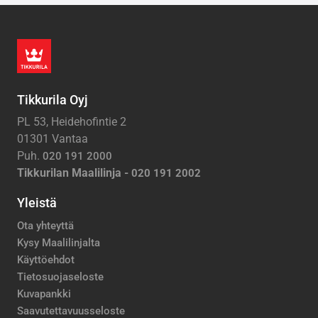
Tikkurila Oyj
PL 53, Heidehofintie 2
01301 Vantaa
Puh.
020 191 2000
Tikkurilan Maalilinja -
020 191 2002
Yleistä
Ota yhteyttä
Kysy Maalilinjalta
Käyttöehdot
Tietosuojaseloste
Kuvapankki
Saavutettavuusseloste