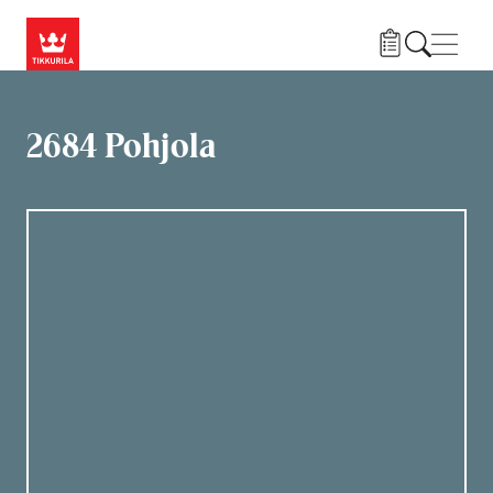
Hyppää pääsisältöön
Navig
2684 Pohjola