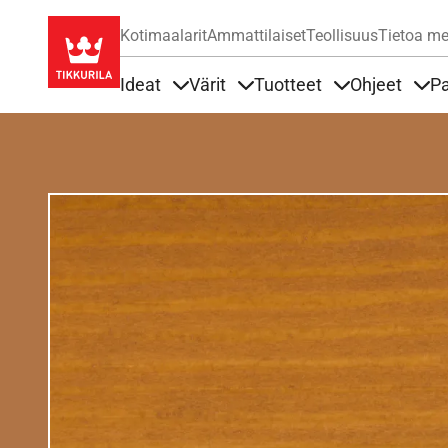
Kotimaalarit
Ammattilaiset
Teollisuus
Tietoa me
Ideat
Värit
Tuotteet
Ohjeet
Pa
Sisällöt Ideat alla
Sisällöt Värit alla
Sisällöt Tuottee
Sisä