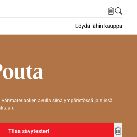
Löydä lähin kauppa
Pouta
i värimateriaalien avulla siinä ympäristössä ja niissä
alitaan.
Tilaa sävytesteri
Add