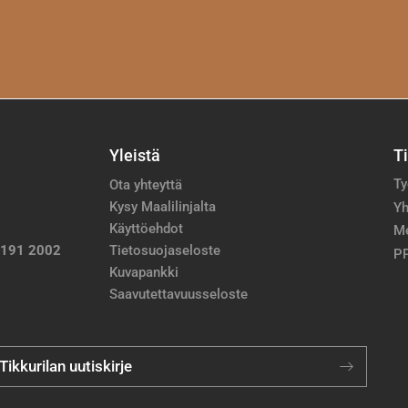
Yleistä
T
Ty
Ota yhteyttä
Kysy Maalilinjalta
Yh
Käyttöehdot
M
 191 2002
Tietosuojaseloste
PP
Kuvapankki
Saavutettavuusseloste
 Tikkurilan uutiskirje