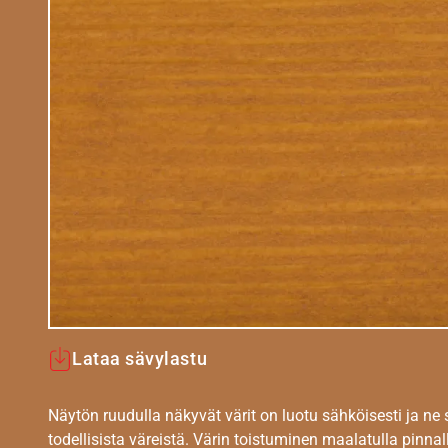
Lataa sävylastu
Näytön ruudulla näkyvät värit on luotu sähköisesti ja ne
todellisista väreistä. Värin toistuminen maalatulla pinnal