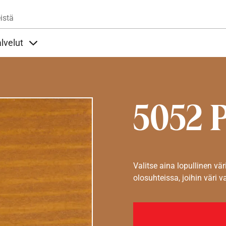
Hyppää pääsisältöön
istä
lvelut
t alla
llöt Ohjeet alla
Sisällöt Palvelut alla
5052 
Valitse aina lopullinen vär
olosuhteissa, joihin väri v