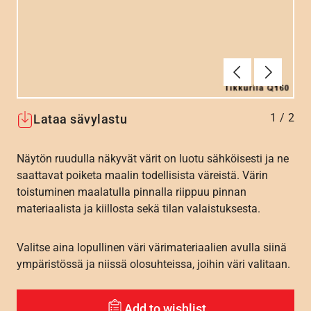
Edellinen
Seuraav
1
/
2
Lataa sävylastu
Näytön ruudulla näkyvät värit on luotu sähköisesti ja ne
saattavat poiketa maalin todellisista väreistä. Värin
toistuminen maalatulla pinnalla riippuu pinnan
materiaalista ja kiillosta sekä tilan valaistuksesta.
Valitse aina lopullinen väri värimateriaalien avulla siinä
ympäristössä ja niissä olosuhteissa, joihin väri valitaan.
Add to wishlist