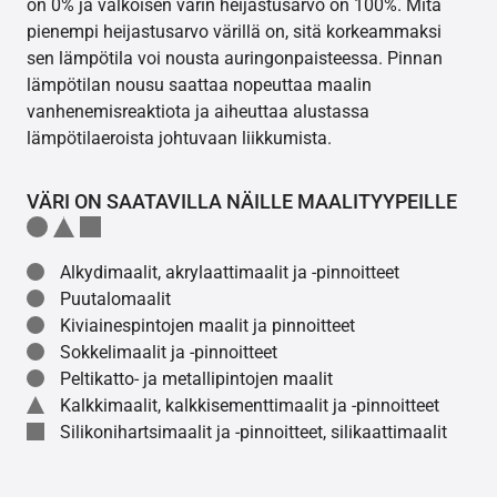
on 0% ja valkoisen värin heijastusarvo on 100%. Mitä
pienempi heijastusarvo värillä on, sitä korkeammaksi
sen lämpötila voi nousta auringonpaisteessa. Pinnan
lämpötilan nousu saattaa nopeuttaa maalin
vanhenemisreaktiota ja aiheuttaa alustassa
lämpötilaeroista johtuvaan liikkumista.
VÄRI ON SAATAVILLA NÄILLE MAALITYYPEILLE
Alkydimaalit, akrylaattimaalit ja -pinnoitteet
Puutalomaalit
Kiviainespintojen maalit ja pinnoitteet
Sokkelimaalit ja -pinnoitteet
Peltikatto- ja metallipintojen maalit
Kalkkimaalit, kalkkisementtimaalit ja -pinnoitteet
Silikonihartsimaalit ja -pinnoitteet, silikaattimaalit