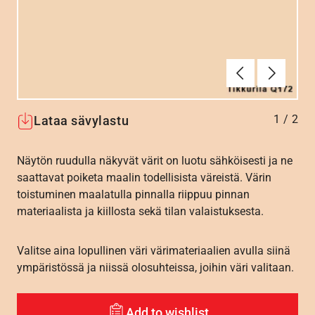
Edellinen
Seuraav
1
/
2
Lataa sävylastu
Näytön ruudulla näkyvät värit on luotu sähköisesti ja ne
saattavat poiketa maalin todellisista väreistä. Värin
toistuminen maalatulla pinnalla riippuu pinnan
materiaalista ja kiillosta sekä tilan valaistuksesta.
Valitse aina lopullinen väri värimateriaalien avulla siinä
ympäristössä ja niissä olosuhteissa, joihin väri valitaan.
Add to wishlist