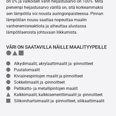
on 0% ja valkoisen värin heijastusarvo on 100%. Mitä
pienempi heijastusarvo värillä on, sitä korkeammaksi
sen lämpötila voi nousta auringonpaisteessa. Pinnan
lämpötilan nousu saattaa nopeuttaa maalin
vanhenemisreaktiota ja aiheuttaa alustassa
lämpötilaeroista johtuvaan liikkumista.
VÄRI ON SAATAVILLA NÄILLE MAALITYYPEILLE
Alkydimaalit, akrylaattimaalit ja -pinnoitteet
Puutalomaalit
Kiviainespintojen maalit ja pinnoitteet
Sokkelimaalit ja -pinnoitteet
Peltikatto- ja metallipintojen maalit
Kalkkimaalit, kalkkisementtimaalit ja -pinnoitteet
Silikonihartsimaalit ja -pinnoitteet, silikaattimaalit