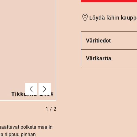
Löydä lähin kaupp
Väritiedot
Värikartta
Edellinen
Seuraava
1
/
2
 saattavat poiketa maalin
la riippuu pinnan