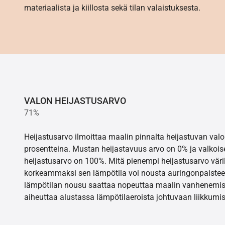
materiaalista ja kiillosta sekä tilan valaistuksesta.
VALON HEIJASTUSARVO
71%
Heijastusarvo ilmoittaa maalin pinnalta heijastuvan va
prosentteina. Mustan heijastavuus arvo on 0% ja valkois
heijastusarvo on 100%. Mitä pienempi heijastusarvo värill
korkeammaksi sen lämpötila voi nousta auringonpaistee
lämpötilan nousu saattaa nopeuttaa maalin vanhenemisr
aiheuttaa alustassa lämpötilaeroista johtuvaan liikkumis