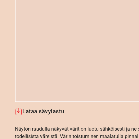
Lataa sävylastu
Näytön ruudulla näkyvät värit on luotu sähköisesti ja ne
todellisista väreistä. Värin toistuminen maalatulla pinnal