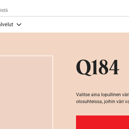
Hyppää pääsisältöön
istä
lvelut
t alla
llöt Ohjeet alla
Sisällöt Palvelut alla
Q184
Valitse aina lopullinen vär
olosuhteissa, joihin väri v