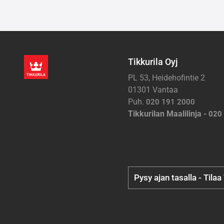
Tikkurila Oyj
PL 53, Heidehofintie 2
01301 Vantaa
Puh.
020 191 2000
Tikkurilan Maalilinja -
020
Pysy ajan tasalla - Tilaa