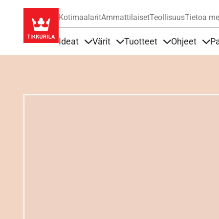
Kotimaalarit
Ammattilaiset
Teollisuus
Tietoa me
Ideat
Värit
Tuotteet
Ohjeet
Pa
Sisällöt Ideat alla
Sisällöt Värit alla
Sisällöt Tuottee
Sisä