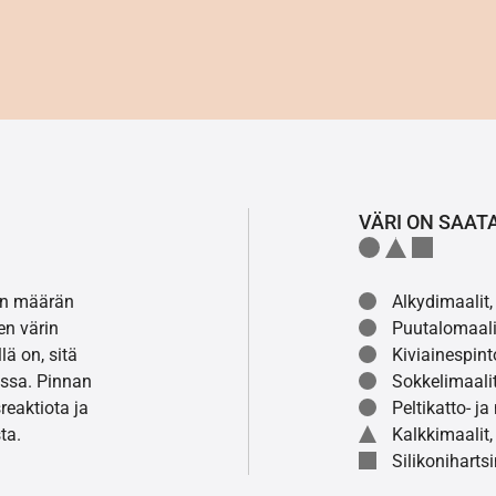
VÄRI ON SAAT
lon määrän
Alkydimaalit, 
en värin
Puutalomaali
ä on, sitä
Kiviainespint
ssa. Pinnan
Sokkelimaalit
eaktiota ja
Peltikatto- ja
ta.
Kalkkimaalit,
Silikonihartsi