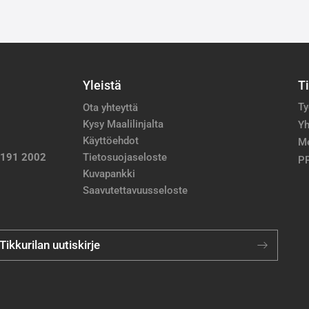
Yleistä
T
Ty
Ota yhteyttä
Kysy Maalilinjalta
Yh
Käyttöehdot
M
 191 2002
Tietosuojaseloste
PP
Kuvapankki
Saavutettavuusseloste
 Tikkurilan uutiskirje