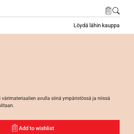
Löydä lähin kauppa
i värimateriaalien avulla siinä ympäristössä ja niissä
alitaan.
Add to wishlist