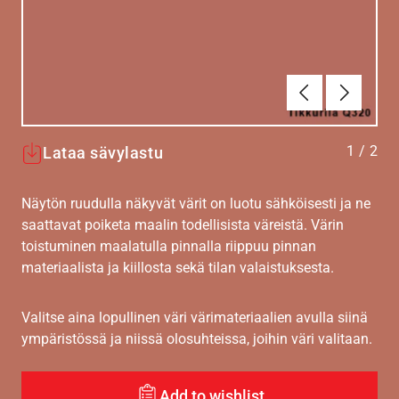
Edellinen
Seuraav
1
/
2
Lataa sävylastu
Näytön ruudulla näkyvät värit on luotu sähköisesti ja ne
saattavat poiketa maalin todellisista väreistä. Värin
toistuminen maalatulla pinnalla riippuu pinnan
materiaalista ja kiillosta sekä tilan valaistuksesta.
Valitse aina lopullinen väri värimateriaalien avulla siinä
ympäristössä ja niissä olosuhteissa, joihin väri valitaan.
Add to wishlist