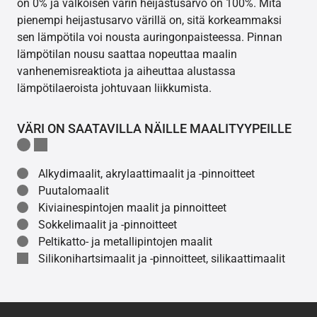
on 0% ja valkoisen värin heijastusarvo on 100%. Mitä
pienempi heijastusarvo värillä on, sitä korkeammaksi
sen lämpötila voi nousta auringonpaisteessa. Pinnan
lämpötilan nousu saattaa nopeuttaa maalin
vanhenemisreaktiota ja aiheuttaa alustassa
lämpötilaeroista johtuvaan liikkumista.
VÄRI ON SAATAVILLA NÄILLE MAALITYYPEILLE
Alkydimaalit, akrylaattimaalit ja -pinnoitteet
Puutalomaalit
Kiviainespintojen maalit ja pinnoitteet
Sokkelimaalit ja -pinnoitteet
Peltikatto- ja metallipintojen maalit
Silikonihartsimaalit ja -pinnoitteet, silikaattimaalit