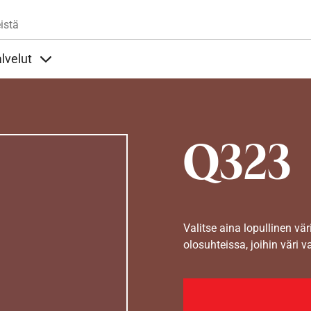
Hyppää pääsisältöön
istä
lvelut
t alla
llöt Ohjeet alla
Sisällöt Palvelut alla
Q323
Valitse aina lopullinen vär
olosuhteissa, joihin väri v