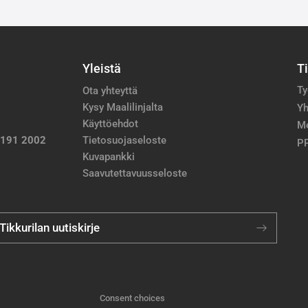
Yleistä
T
Ty
Ota yhteyttä
Kysy Maalilinjalta
Yh
Käyttöehdot
M
 191 2002
Tietosuojaseloste
PP
Kuvapankki
Saavutettavuusseloste
 Tikkurilan uutiskirje
Consent choices