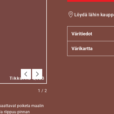
Löydä lähin kaupp
Väritiedot
Värikartta
Edellinen
Seuraava
1
/
2
 saattavat poiketa maalin
la riippuu pinnan