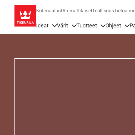
Kotimaalarit
Ammattilaiset
Teollisuus
Tietoa me
Ideat
Värit
Tuotteet
Ohjeet
Pa
Sisällöt Ideat alla
Sisällöt Värit alla
Sisällöt Tuottee
Sisä