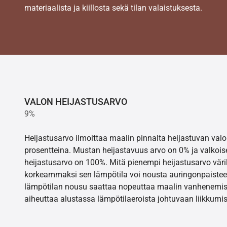
materiaalista ja kiillosta sekä tilan valaistuksesta.
VALON HEIJASTUSARVO
9%
Heijastusarvo ilmoittaa maalin pinnalta heijastuvan va
prosentteina. Mustan heijastavuus arvo on 0% ja valkois
heijastusarvo on 100%. Mitä pienempi heijastusarvo värill
korkeammaksi sen lämpötila voi nousta auringonpaistee
lämpötilan nousu saattaa nopeuttaa maalin vanhenemisr
aiheuttaa alustassa lämpötilaeroista johtuvaan liikkumis