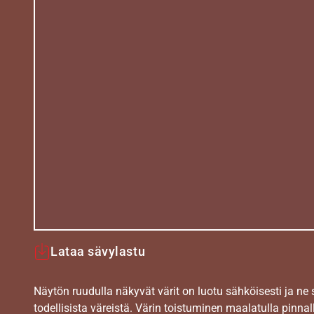
Lataa sävylastu
Näytön ruudulla näkyvät värit on luotu sähköisesti ja ne
todellisista väreistä. Värin toistuminen maalatulla pinnal