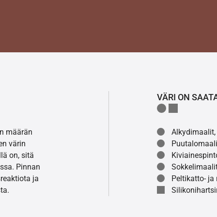
VÄRI ON SAAT
lon määrän
Alkydimaalit, 
en värin
Puutalomaali
ä on, sitä
Kiviainespint
ssa. Pinnan
Sokkelimaalit
eaktiota ja
Peltikatto- ja
ta.
Silikonihartsi