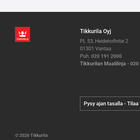
Tikkurila Oyj
PL 53, Heidehofintie 2
01301 Vantaa
Puh.
020 191 2000
Tikkurilan Maalilinja -
020
Pysy ajan tasalla - Tilaa
© 2026 Tikkurila