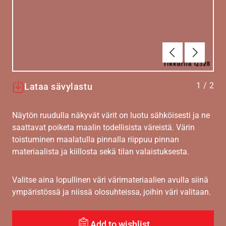
Edellinen
Seuraav
1
/
2
Lataa sävylastu
Näytön ruudulla näkyvät värit on luotu sähköisesti ja ne
saattavat poiketa maalin todellisista väreistä. Värin
toistuminen maalatulla pinnalla riippuu pinnan
materiaalista ja kiillosta sekä tilan valaistuksesta.
Valitse aina lopullinen väri värimateriaalien avulla siinä
ympäristössä ja niissä olosuhteissa, joihin väri valitaan.
Add to wishlist