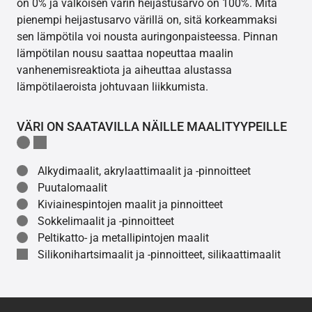
on 0% ja valkoisen värin heijastusarvo on 100%. Mitä
pienempi heijastusarvo värillä on, sitä korkeammaksi
sen lämpötila voi nousta auringonpaisteessa. Pinnan
lämpötilan nousu saattaa nopeuttaa maalin
vanhenemisreaktiota ja aiheuttaa alustassa
lämpötilaeroista johtuvaan liikkumista.
VÄRI ON SAATAVILLA NÄILLE MAALITYYPEILLE
Alkydimaalit, akrylaattimaalit ja -pinnoitteet
Puutalomaalit
Kiviainespintojen maalit ja pinnoitteet
Sokkelimaalit ja -pinnoitteet
Peltikatto- ja metallipintojen maalit
Silikonihartsimaalit ja -pinnoitteet, silikaattimaalit