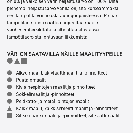
on 0% ja valkoisen värin heijastusarvo on 100%. Mitä
pienempi heijastusarvo värillä on, sitä korkeammaksi
sen lämpötila voi nousta auringonpaisteessa. Pinnan
lämpötilan nousu saattaa nopeuttaa maalin
vanhenemisreaktiota ja aiheuttaa alustassa
lämpötilaeroista johtuvaan liikkumista.
VÄRI ON SAATAVILLA NÄILLE MAALITYYPEILLE
Alkydimaalit, akrylaattimaalit ja -pinnoitteet
Puutalomaalit
Kiviainespintojen maalit ja pinnoitteet
Sokkelimaalit ja -pinnoitteet
Peltikatto- ja metallipintojen maalit
Kalkkimaalit, kalkkisementtimaalit ja -pinnoitteet
Silikonihartsimaalit ja -pinnoitteet, silikaattimaalit