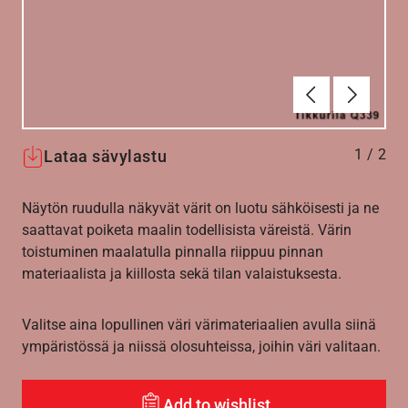
Edellinen
Seuraav
1
/
2
Lataa sävylastu
Näytön ruudulla näkyvät värit on luotu sähköisesti ja ne
saattavat poiketa maalin todellisista väreistä. Värin
toistuminen maalatulla pinnalla riippuu pinnan
materiaalista ja kiillosta sekä tilan valaistuksesta.
Valitse aina lopullinen väri värimateriaalien avulla siinä
ympäristössä ja niissä olosuhteissa, joihin väri valitaan.
Add to wishlist