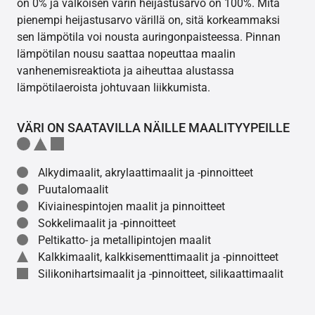
on 0% ja valkoisen värin heijastusarvo on 100%. Mitä
pienempi heijastusarvo värillä on, sitä korkeammaksi
sen lämpötila voi nousta auringonpaisteessa. Pinnan
lämpötilan nousu saattaa nopeuttaa maalin
vanhenemisreaktiota ja aiheuttaa alustassa
lämpötilaeroista johtuvaan liikkumista.
VÄRI ON SAATAVILLA NÄILLE MAALITYYPEILLE
Alkydimaalit, akrylaattimaalit ja -pinnoitteet
Puutalomaalit
Kiviainespintojen maalit ja pinnoitteet
Sokkelimaalit ja -pinnoitteet
Peltikatto- ja metallipintojen maalit
Kalkkimaalit, kalkkisementtimaalit ja -pinnoitteet
Silikonihartsimaalit ja -pinnoitteet, silikaattimaalit