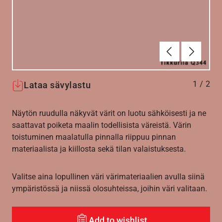
Edellinen
Seuraav
1
/
2
Lataa sävylastu
Näytön ruudulla näkyvät värit on luotu sähköisesti ja ne
saattavat poiketa maalin todellisista väreistä. Värin
toistuminen maalatulla pinnalla riippuu pinnan
materiaalista ja kiillosta sekä tilan valaistuksesta.
Valitse aina lopullinen väri värimateriaalien avulla siinä
ympäristössä ja niissä olosuhteissa, joihin väri valitaan.
Add to wishlist