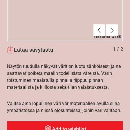
Edellinen
Seuraav
1
/
2
Lataa sävylastu
Näytön ruudulla näkyvät värit on luotu sähköisesti ja ne
saattavat poiketa maalin todellisista väreistä. Värin
toistuminen maalatulla pinnalla riippuu pinnan
materiaalista ja kiillosta sekä tilan valaistuksesta.
Valitse aina lopullinen väri värimateriaalien avulla siinä
ympäristössä ja niissä olosuhteissa, joihin väri valitaan.
Add to wishlist