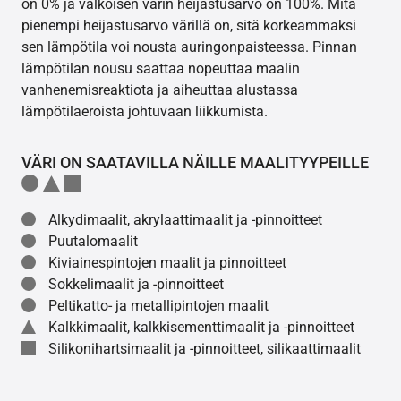
on 0% ja valkoisen värin heijastusarvo on 100%. Mitä
pienempi heijastusarvo värillä on, sitä korkeammaksi
sen lämpötila voi nousta auringonpaisteessa. Pinnan
lämpötilan nousu saattaa nopeuttaa maalin
vanhenemisreaktiota ja aiheuttaa alustassa
lämpötilaeroista johtuvaan liikkumista.
VÄRI ON SAATAVILLA NÄILLE MAALITYYPEILLE
Alkydimaalit, akrylaattimaalit ja -pinnoitteet
Puutalomaalit
Kiviainespintojen maalit ja pinnoitteet
Sokkelimaalit ja -pinnoitteet
Peltikatto- ja metallipintojen maalit
Kalkkimaalit, kalkkisementtimaalit ja -pinnoitteet
Silikonihartsimaalit ja -pinnoitteet, silikaattimaalit