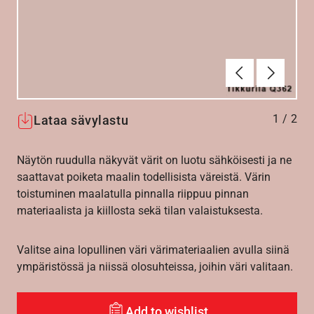
Edellinen
Seuraav
1
/
2
Lataa sävylastu
Näytön ruudulla näkyvät värit on luotu sähköisesti ja ne
saattavat poiketa maalin todellisista väreistä. Värin
toistuminen maalatulla pinnalla riippuu pinnan
materiaalista ja kiillosta sekä tilan valaistuksesta.
Valitse aina lopullinen väri värimateriaalien avulla siinä
ympäristössä ja niissä olosuhteissa, joihin väri valitaan.
Add to wishlist