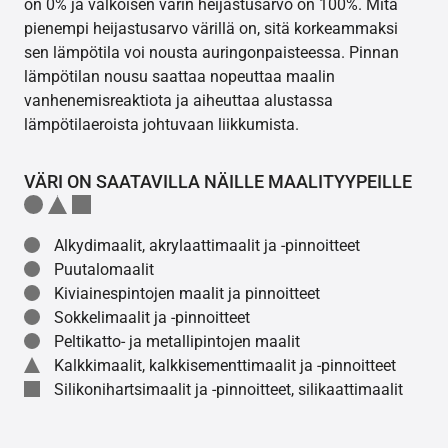
on 0% ja valkoisen värin heijastusarvo on 100%. Mitä
pienempi heijastusarvo värillä on, sitä korkeammaksi
sen lämpötila voi nousta auringonpaisteessa. Pinnan
lämpötilan nousu saattaa nopeuttaa maalin
vanhenemisreaktiota ja aiheuttaa alustassa
lämpötilaeroista johtuvaan liikkumista.
VÄRI ON SAATAVILLA NÄILLE MAALITYYPEILLE
Alkydimaalit, akrylaattimaalit ja -pinnoitteet
Puutalomaalit
Kiviainespintojen maalit ja pinnoitteet
Sokkelimaalit ja -pinnoitteet
Peltikatto- ja metallipintojen maalit
Kalkkimaalit, kalkkisementtimaalit ja -pinnoitteet
Silikonihartsimaalit ja -pinnoitteet, silikaattimaalit