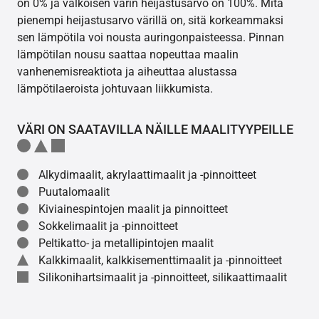
on 0% ja valkoisen värin heijastusarvo on 100%. Mitä
pienempi heijastusarvo värillä on, sitä korkeammaksi
sen lämpötila voi nousta auringonpaisteessa. Pinnan
lämpötilan nousu saattaa nopeuttaa maalin
vanhenemisreaktiota ja aiheuttaa alustassa
lämpötilaeroista johtuvaan liikkumista.
VÄRI ON SAATAVILLA NÄILLE MAALITYYPEILLE
Alkydimaalit, akrylaattimaalit ja -pinnoitteet
Puutalomaalit
Kiviainespintojen maalit ja pinnoitteet
Sokkelimaalit ja -pinnoitteet
Peltikatto- ja metallipintojen maalit
Kalkkimaalit, kalkkisementtimaalit ja -pinnoitteet
Silikonihartsimaalit ja -pinnoitteet, silikaattimaalit