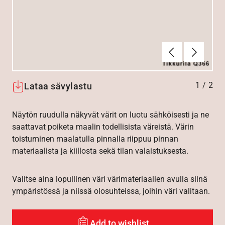
Edellinen
Seuraav
1
/
2
Lataa sävylastu
Näytön ruudulla näkyvät värit on luotu sähköisesti ja ne
saattavat poiketa maalin todellisista väreistä. Värin
toistuminen maalatulla pinnalla riippuu pinnan
materiaalista ja kiillosta sekä tilan valaistuksesta.
Valitse aina lopullinen väri värimateriaalien avulla siinä
ympäristössä ja niissä olosuhteissa, joihin väri valitaan.
Add to wishlist