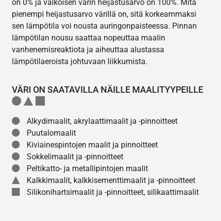
on 0% ja valkoisen värin heijastusarvo on 100%. Mitä
pienempi heijastusarvo värillä on, sitä korkeammaksi
sen lämpötila voi nousta auringonpaisteessa. Pinnan
lämpötilan nousu saattaa nopeuttaa maalin
vanhenemisreaktiota ja aiheuttaa alustassa
lämpötilaeroista johtuvaan liikkumista.
VÄRI ON SAATAVILLA NÄILLE MAALITYYPEILLE
Alkydimaalit, akrylaattimaalit ja -pinnoitteet
Puutalomaalit
Kiviainespintojen maalit ja pinnoitteet
Sokkelimaalit ja -pinnoitteet
Peltikatto- ja metallipintojen maalit
Kalkkimaalit, kalkkisementtimaalit ja -pinnoitteet
Silikonihartsimaalit ja -pinnoitteet, silikaattimaalit