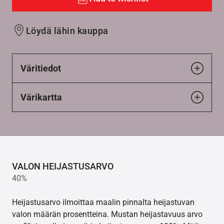
Löydä lähin kauppa
Väritiedot
Värikartta
VALON HEIJASTUSARVO
40%
Heijastusarvo ilmoittaa maalin pinnalta heijastuvan
valon määrän prosentteina. Mustan heijastavuus arvo