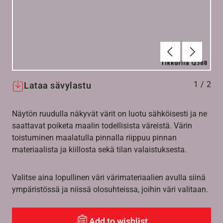
Edellinen
Seuraav
1
/
2
Lataa sävylastu
Näytön ruudulla näkyvät värit on luotu sähköisesti ja ne
saattavat poiketa maalin todellisista väreistä. Värin
toistuminen maalatulla pinnalla riippuu pinnan
materiaalista ja kiillosta sekä tilan valaistuksesta.
Valitse aina lopullinen väri värimateriaalien avulla siinä
ympäristössä ja niissä olosuhteissa, joihin väri valitaan.
Add to wishlist