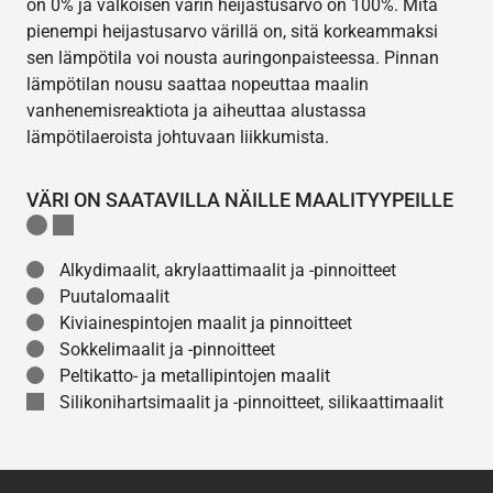
on 0% ja valkoisen värin heijastusarvo on 100%. Mitä
pienempi heijastusarvo värillä on, sitä korkeammaksi
sen lämpötila voi nousta auringonpaisteessa. Pinnan
lämpötilan nousu saattaa nopeuttaa maalin
vanhenemisreaktiota ja aiheuttaa alustassa
lämpötilaeroista johtuvaan liikkumista.
VÄRI ON SAATAVILLA NÄILLE MAALITYYPEILLE
Alkydimaalit, akrylaattimaalit ja -pinnoitteet
Puutalomaalit
Kiviainespintojen maalit ja pinnoitteet
Sokkelimaalit ja -pinnoitteet
Peltikatto- ja metallipintojen maalit
Silikonihartsimaalit ja -pinnoitteet, silikaattimaalit