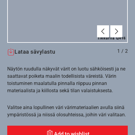
Edellinen
Seuraav
1
/
2
Lataa sävylastu
Näytön ruudulla näkyvät värit on luotu sähköisesti ja ne
saattavat poiketa maalin todellisista väreistä. Värin
toistuminen maalatulla pinnalla riippuu pinnan
materiaalista ja kiillosta sekä tilan valaistuksesta.
Valitse aina lopullinen väri värimateriaalien avulla siinä
ympäristössä ja niissä olosuhteissa, joihin väri valitaan.
Add to wishlist