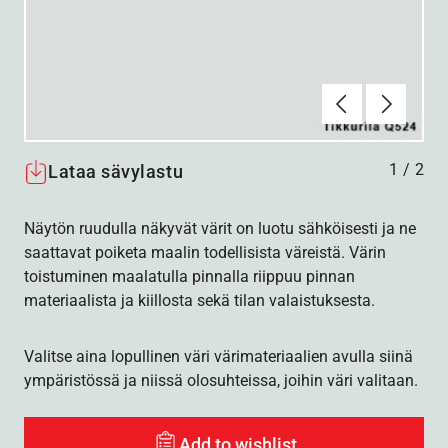
Edellinen
Seuraav
1
/
2
Lataa sävylastu
Näytön ruudulla näkyvät värit on luotu sähköisesti ja ne
saattavat poiketa maalin todellisista väreistä. Värin
toistuminen maalatulla pinnalla riippuu pinnan
materiaalista ja kiillosta sekä tilan valaistuksesta.
Valitse aina lopullinen väri värimateriaalien avulla siinä
ympäristössä ja niissä olosuhteissa, joihin väri valitaan.
Add to wishlist