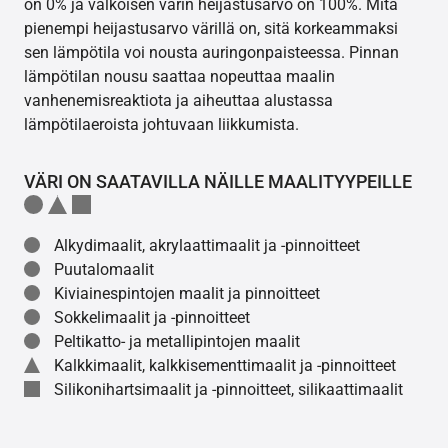
on 0% ja valkoisen värin heijastusarvo on 100%. Mitä
pienempi heijastusarvo värillä on, sitä korkeammaksi
sen lämpötila voi nousta auringonpaisteessa. Pinnan
lämpötilan nousu saattaa nopeuttaa maalin
vanhenemisreaktiota ja aiheuttaa alustassa
lämpötilaeroista johtuvaan liikkumista.
VÄRI ON SAATAVILLA NÄILLE MAALITYYPEILLE
Alkydimaalit, akrylaattimaalit ja -pinnoitteet
Puutalomaalit
Kiviainespintojen maalit ja pinnoitteet
Sokkelimaalit ja -pinnoitteet
Peltikatto- ja metallipintojen maalit
Kalkkimaalit, kalkkisementtimaalit ja -pinnoitteet
Silikonihartsimaalit ja -pinnoitteet, silikaattimaalit