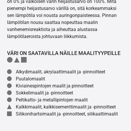
on 0% ja valkoisen värin heijastusarvo on 100%. Mitä
pienempi heijastusarvo värillä on, sitä korkeammaksi
sen lämpötila voi nousta auringonpaisteessa. Pinnan
lämpötilan nousu saattaa nopeuttaa maalin
vanhenemisreaktiota ja aiheuttaa alustassa
lämpötilaeroista johtuvaan liikkumista.
VÄRI ON SAATAVILLA NÄILLE MAALITYYPEILLE
Alkydimaalit, akrylaattimaalit ja -pinnoitteet
Puutalomaalit
Kiviainespintojen maalit ja pinnoitteet
Sokkelimaalit ja -pinnoitteet
Peltikatto- ja metallipintojen maalit
Kalkkimaalit, kalkkisementtimaalit ja -pinnoitteet
Silikonihartsimaalit ja -pinnoitteet, silikaattimaalit