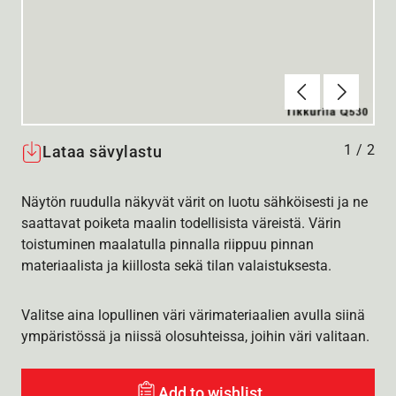
Edellinen
Seuraav
1
/
2
Lataa sävylastu
Näytön ruudulla näkyvät värit on luotu sähköisesti ja ne
saattavat poiketa maalin todellisista väreistä. Värin
toistuminen maalatulla pinnalla riippuu pinnan
materiaalista ja kiillosta sekä tilan valaistuksesta.
Valitse aina lopullinen väri värimateriaalien avulla siinä
ympäristössä ja niissä olosuhteissa, joihin väri valitaan.
Add to wishlist