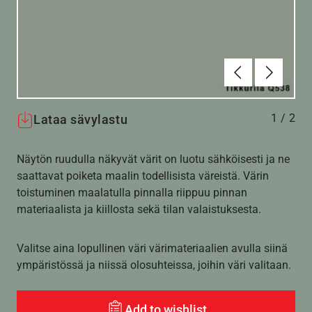
Edellinen
Seuraav
1
/
2
Lataa sävylastu
Näytön ruudulla näkyvät värit on luotu sähköisesti ja ne
saattavat poiketa maalin todellisista väreistä. Värin
toistuminen maalatulla pinnalla riippuu pinnan
materiaalista ja kiillosta sekä tilan valaistuksesta.
Valitse aina lopullinen väri värimateriaalien avulla siinä
ympäristössä ja niissä olosuhteissa, joihin väri valitaan.
Add to wishlist