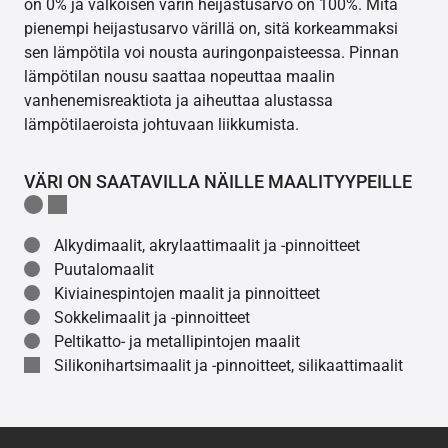
on 0% ja valkoisen värin heijastusarvo on 100%. Mitä
pienempi heijastusarvo värillä on, sitä korkeammaksi
sen lämpötila voi nousta auringonpaisteessa. Pinnan
lämpötilan nousu saattaa nopeuttaa maalin
vanhenemisreaktiota ja aiheuttaa alustassa
lämpötilaeroista johtuvaan liikkumista.
VÄRI ON SAATAVILLA NÄILLE MAALITYYPEILLE
Alkydimaalit, akrylaattimaalit ja -pinnoitteet
Puutalomaalit
Kiviainespintojen maalit ja pinnoitteet
Sokkelimaalit ja -pinnoitteet
Peltikatto- ja metallipintojen maalit
Silikonihartsimaalit ja -pinnoitteet, silikaattimaalit