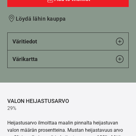
Löydä lähin kauppa
Väritiedot
Värikartta
VALON HEIJASTUSARVO
29%
Heijastusarvo ilmoittaa maalin pinnalta heijastuvan
valon määrän prosentteina. Mustan heijastavuus arvo