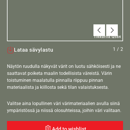
Edellinen
Seuraav
1
/
2
Lataa sävylastu
Näytön ruudulla näkyvät värit on luotu sähköisesti ja ne
saattavat poiketa maalin todellisista väreistä. Värin
toistuminen maalatulla pinnalla riippuu pinnan
materiaalista ja kiillosta sekä tilan valaistuksesta.
Valitse aina lopullinen väri värimateriaalien avulla siinä
ympäristössä ja niissä olosuhteissa, joihin väri valitaan.
Add to wishlist