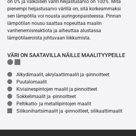
on 0% ja valkoisen värin heijastusarvo on 100%. Mitä
pienempi heijastusarvo värillä on, sitä korkeammaksi
sen lämpötila voi nousta auringonpaisteessa. Pinnan
lämpötilan nousu saattaa nopeuttaa maalin
vanhenemisreaktiota ja aiheuttaa alustassa
lämpötilaeroista johtuvaan liikkumista.
VÄRI ON SAATAVILLA NÄILLE MAALITYYPEILLE
Alkydimaalit, akrylaattimaalit ja -pinnoitteet
Puutalomaalit
Kiviainespintojen maalit ja pinnoitteet
Sokkelimaalit ja -pinnoitteet
Peltikatto- ja metallipintojen maalit
Silikonihartsimaalit ja -pinnoitteet, silikaattimaalit