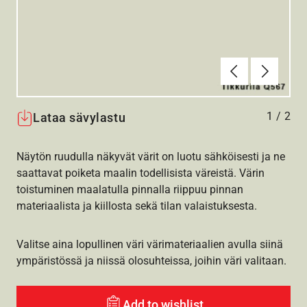
Edellinen
Seuraav
1
/
2
Lataa sävylastu
Näytön ruudulla näkyvät värit on luotu sähköisesti ja ne
saattavat poiketa maalin todellisista väreistä. Värin
toistuminen maalatulla pinnalla riippuu pinnan
materiaalista ja kiillosta sekä tilan valaistuksesta.
Valitse aina lopullinen väri värimateriaalien avulla siinä
ympäristössä ja niissä olosuhteissa, joihin väri valitaan.
Add to wishlist