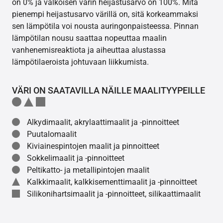
on 0% ja valkoisen värin heijastusarvo on 100%. Mitä
pienempi heijastusarvo värillä on, sitä korkeammaksi
sen lämpötila voi nousta auringonpaisteessa. Pinnan
lämpötilan nousu saattaa nopeuttaa maalin
vanhenemisreaktiota ja aiheuttaa alustassa
lämpötilaeroista johtuvaan liikkumista.
VÄRI ON SAATAVILLA NÄILLE MAALITYYPEILLE
Alkydimaalit, akrylaattimaalit ja -pinnoitteet
Puutalomaalit
Kiviainespintojen maalit ja pinnoitteet
Sokkelimaalit ja -pinnoitteet
Peltikatto- ja metallipintojen maalit
Kalkkimaalit, kalkkisementtimaalit ja -pinnoitteet
Silikonihartsimaalit ja -pinnoitteet, silikaattimaalit