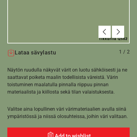
Edellinen
Seuraav
1
/
2
Lataa sävylastu
Näytön ruudulla näkyvät värit on luotu sähköisesti ja ne
saattavat poiketa maalin todellisista väreistä. Värin
toistuminen maalatulla pinnalla riippuu pinnan
materiaalista ja kiillosta sekä tilan valaistuksesta.
Valitse aina lopullinen väri värimateriaalien avulla siinä
ympäristössä ja niissä olosuhteissa, joihin väri valitaan.
Add to wishlist