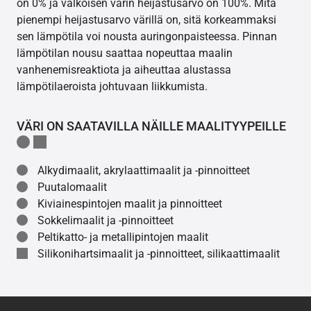
on 0% ja valkoisen värin heijastusarvo on 100%. Mitä
pienempi heijastusarvo värillä on, sitä korkeammaksi
sen lämpötila voi nousta auringonpaisteessa. Pinnan
lämpötilan nousu saattaa nopeuttaa maalin
vanhenemisreaktiota ja aiheuttaa alustassa
lämpötilaeroista johtuvaan liikkumista.
VÄRI ON SAATAVILLA NÄILLE MAALITYYPEILLE
Alkydimaalit, akrylaattimaalit ja -pinnoitteet
Puutalomaalit
Kiviainespintojen maalit ja pinnoitteet
Sokkelimaalit ja -pinnoitteet
Peltikatto- ja metallipintojen maalit
Silikonihartsimaalit ja -pinnoitteet, silikaattimaalit