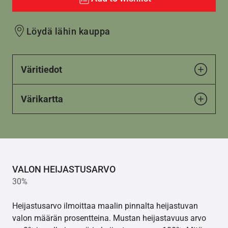
Löydä lähin kauppa
Väritiedot
Värikartta
VALON HEIJASTUSARVO
30%
Heijastusarvo ilmoittaa maalin pinnalta heijastuvan
valon määrän prosentteina. Mustan heijastavuus arvo