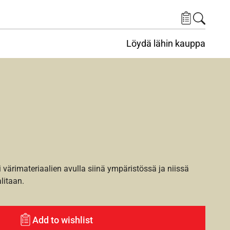
Löydä lähin kauppa
i värimateriaalien avulla siinä ympäristössä ja niissä
alitaan.
Add to wishlist