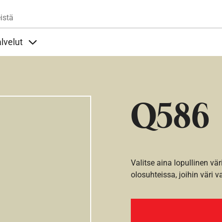
Hyppää pääsisältöön
istä
lvelut
t alla
llöt Ohjeet alla
Sisällöt Palvelut alla
Q586
Valitse aina lopullinen vär
olosuhteissa, joihin väri v