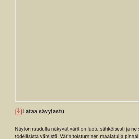
Lataa sävylastu
Näytön ruudulla näkyvät värit on luotu sähköisesti ja ne
todellisista väreistä. Värin toistuminen maalatulla pinnal