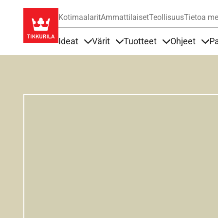
Kotimaalarit
Ammattilaiset
Teollisuus
Tietoa me
Ideat
Värit
Tuotteet
Ohjeet
Pa
Sisällöt Ideat alla
Sisällöt Värit alla
Sisällöt Tuottee
Sisä