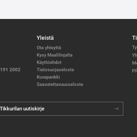
Yleistä
T
Ty
Ota yhteyttä
Kysy Maalilinjalta
Yh
Käyttöehdot
M
 191 2002
Tietosuojaseloste
PP
Kuvapankki
Saavutettavuusseloste
 Tikkurilan uutiskirje