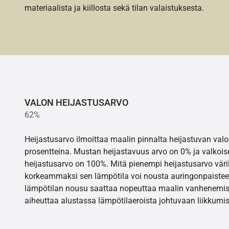
materiaalista ja kiillosta sekä tilan valaistuksesta.
VALON HEIJASTUSARVO
62%
Heijastusarvo ilmoittaa maalin pinnalta heijastuvan va
prosentteina. Mustan heijastavuus arvo on 0% ja valkois
heijastusarvo on 100%. Mitä pienempi heijastusarvo värill
korkeammaksi sen lämpötila voi nousta auringonpaistee
lämpötilan nousu saattaa nopeuttaa maalin vanhenemisr
aiheuttaa alustassa lämpötilaeroista johtuvaan liikkumis