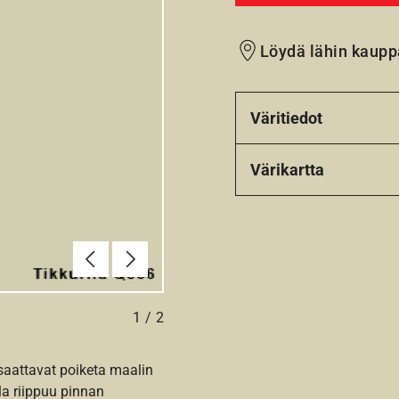
Löydä lähin kaupp
Väritiedot
Värikartta
Edellinen
Seuraava
1
/
2
 saattavat poiketa maalin
la riippuu pinnan