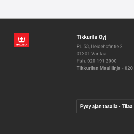
Tikkurila Oyj
PL 53, Heidehofintie 2
01301 Vantaa
Puh.
020 191 2000
Tikkurilan Maalilinja -
020
Pysy ajan tasalla - Tilaa