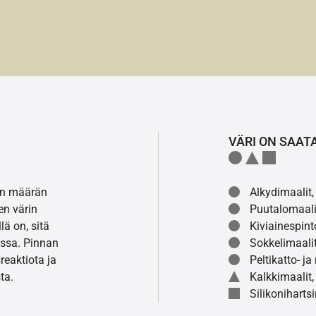
VÄRI ON SAAT
lon määrän
Alkydimaalit, 
en värin
Puutalomaali
ä on, sitä
Kiviainespint
ssa. Pinnan
Sokkelimaalit
eaktiota ja
Peltikatto- ja
ta.
Kalkkimaalit,
Silikonihartsi