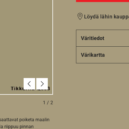
Löydä lähin kaupp
Väritiedot
Värikartta
Edellinen
Seuraava
1
/
2
 saattavat poiketa maalin
la riippuu pinnan