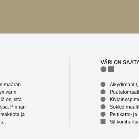
VÄRI ON SAAT
lon määrän
Alkydimaalit, 
en värin
Puutalomaali
ä on, sitä
Kiviainespint
ssa. Pinnan
Sokkelimaalit
eaktiota ja
Peltikatto- ja
ta.
Silikonihartsi