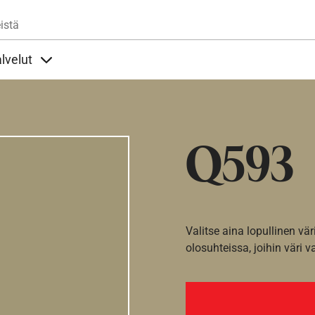
Hyppää pääsisältöön
istä
lvelut
t alla
llöt Ohjeet alla
Sisällöt Palvelut alla
Q593
Valitse aina lopullinen vär
olosuhteissa, joihin väri v