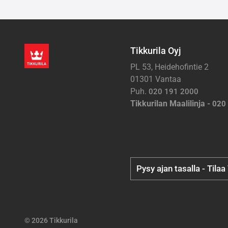
Tikkurila Oyj
PL 53, Heidehofintie 2
01301 Vantaa
Puh.
020 191 2000
Tikkurilan Maalilinja -
020
Pysy ajan tasalla - Tilaa
© 2026 Tikkurila