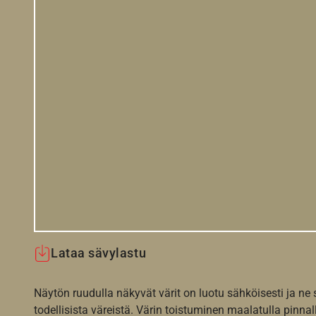
Lataa sävylastu
Näytön ruudulla näkyvät värit on luotu sähköisesti ja ne
todellisista väreistä. Värin toistuminen maalatulla pinnal