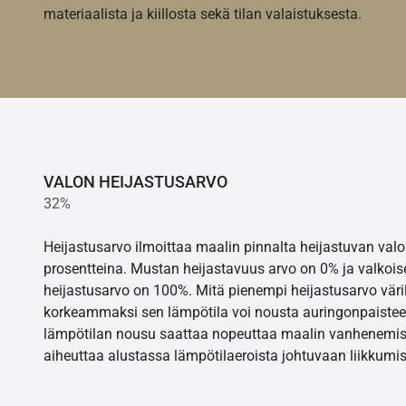
materiaalista ja kiillosta sekä tilan valaistuksesta.
VALON HEIJASTUSARVO
32%
Heijastusarvo ilmoittaa maalin pinnalta heijastuvan va
prosentteina. Mustan heijastavuus arvo on 0% ja valkois
heijastusarvo on 100%. Mitä pienempi heijastusarvo värill
korkeammaksi sen lämpötila voi nousta auringonpaistee
lämpötilan nousu saattaa nopeuttaa maalin vanhenemisr
aiheuttaa alustassa lämpötilaeroista johtuvaan liikkumis