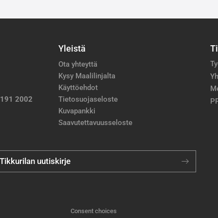
Yleistä
T
Ty
Ota yhteyttä
Kysy Maalilinjalta
Yh
Käyttöehdot
M
 191 2002
Tietosuojaseloste
PP
Kuvapankki
Saavutettavuusseloste
 Tikkurilan uutiskirje
Consent choices