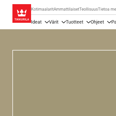
Kotimaalarit
Ammattilaiset
Teollisuus
Tietoa me
Ideat
Värit
Tuotteet
Ohjeet
Pa
Sisällöt Ideat alla
Sisällöt Värit alla
Sisällöt Tuottee
Sisä