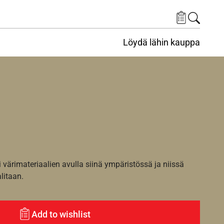
Löydä lähin kauppa
i värimateriaalien avulla siinä ympäristössä ja niissä
alitaan.
Add to wishlist