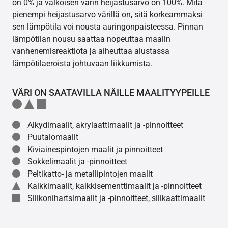
on 0% ja valkoisen värin heijastusarvo on 100%. Mitä
pienempi heijastusarvo värillä on, sitä korkeammaksi
sen lämpötila voi nousta auringonpaisteessa. Pinnan
lämpötilan nousu saattaa nopeuttaa maalin
vanhenemisreaktiota ja aiheuttaa alustassa
lämpötilaeroista johtuvaan liikkumista.
VÄRI ON SAATAVILLA NÄILLE MAALITYYPEILLE
Alkydimaalit, akrylaattimaalit ja -pinnoitteet
Puutalomaalit
Kiviainespintojen maalit ja pinnoitteet
Sokkelimaalit ja -pinnoitteet
Peltikatto- ja metallipintojen maalit
Kalkkimaalit, kalkkisementtimaalit ja -pinnoitteet
Silikonihartsimaalit ja -pinnoitteet, silikaattimaalit