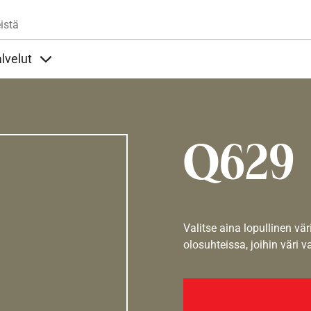
Hyppää pääsisältöön
istä
lvelut
t alla
llöt Ohjeet alla
Sisällöt Palvelut alla
Q629
Valitse aina lopullinen vär
olosuhteissa, joihin väri v