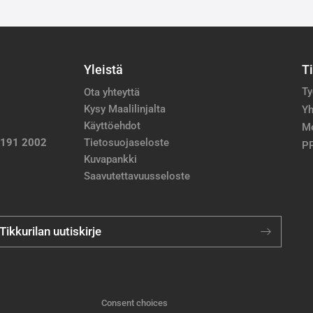
Yleistä
T
Ty
Ota yhteyttä
Kysy Maalilinjalta
Yh
Käyttöehdot
M
 191 2002
Tietosuojaseloste
PP
Kuvapankki
Saavutettavuusseloste
 Tikkurilan uutiskirje
Consent choices