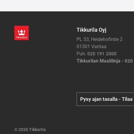
Tikkurila Oyj
PL 53, Heidehofintie 2
01301 Vantaa
Puh.
020 191 2000
Tikkurilan Maalilinja -
020
Pysy ajan tasalla - Tilaa
© 2026 Tikkurila