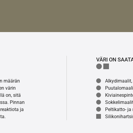
VÄRI ON SAAT
lon määrän
Alkydimaalit, 
en värin
Puutalomaali
ä on, sitä
Kiviainespint
ssa. Pinnan
Sokkelimaalit
eaktiota ja
Peltikatto- ja
ta.
Silikonihartsi