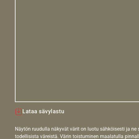
Lataa sävylastu
Näytön ruudulla näkyvät värit on luotu sähköisesti ja ne
todellisista väreistä. Värin toistuminen maalatulla pinnal