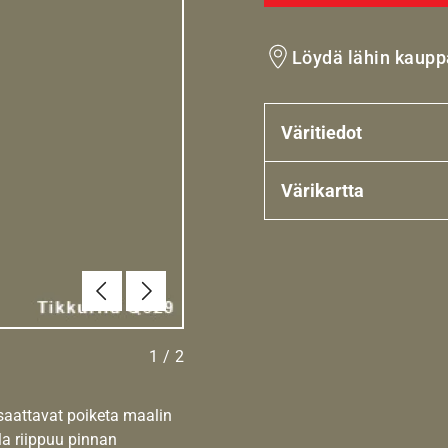
Löydä lähin kaupp
Väritiedot
Värikartta
Edellinen
Seuraava
1
/
2
 saattavat poiketa maalin
la riippuu pinnan