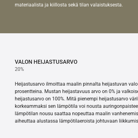
materiaalista ja kiillosta sekä tilan valaistuksesta.
VALON HEIJASTUSARVO
20%
Heijastusarvo ilmoittaa maalin pinnalta heijastuvan va
prosentteina. Mustan heijastavuus arvo on 0% ja valkois
heijastusarvo on 100%. Mitä pienempi heijastusarvo värill
korkeammaksi sen lämpötila voi nousta auringonpaistee
lämpötilan nousu saattaa nopeuttaa maalin vanhenemisr
aiheuttaa alustassa lämpötilaeroista johtuvaan liikkumis