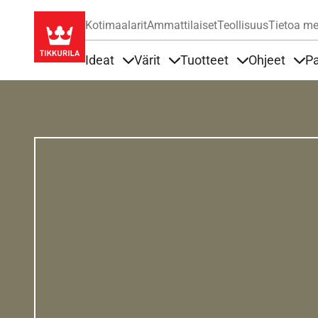
Kotimaalarit
Ammattilaiset
Teollisuus
Tietoa me
Ideat
Värit
Tuotteet
Ohjeet
Pa
Sisällöt Ideat alla
Sisällöt Värit alla
Sisällöt Tuottee
Sisä