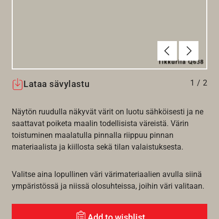
Edellinen
Seuraav
1
/
2
Lataa sävylastu
Näytön ruudulla näkyvät värit on luotu sähköisesti ja ne
saattavat poiketa maalin todellisista väreistä. Värin
toistuminen maalatulla pinnalla riippuu pinnan
materiaalista ja kiillosta sekä tilan valaistuksesta.
Valitse aina lopullinen väri värimateriaalien avulla siinä
ympäristössä ja niissä olosuhteissa, joihin väri valitaan.
Add to wishlist