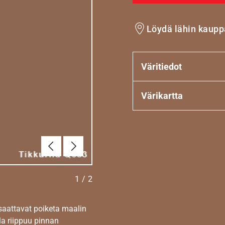
Löydä lähin kaupp
Väritiedot
Värikartta
Edellinen
Seuraava
1
/
2
 saattavat poiketa maalin
la riippuu pinnan