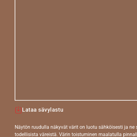
Lataa sävylastu
Näytön ruudulla näkyvät värit on luotu sähköisesti ja ne
todellisista väreistä. Värin toistuminen maalatulla pinnal