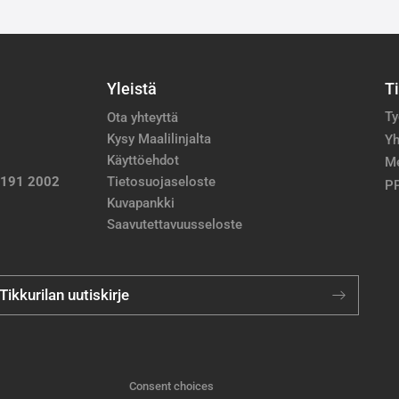
Yleistä
T
Ty
Ota yhteyttä
Kysy Maalilinjalta
Yh
Käyttöehdot
M
 191 2002
Tietosuojaseloste
PP
Kuvapankki
Saavutettavuusseloste
 Tikkurilan uutiskirje
Consent choices