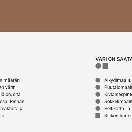
VÄRI ON SAAT
lon määrän
Alkydimaalit, 
en värin
Puutalomaali
ä on, sitä
Kiviainespint
ssa. Pinnan
Sokkelimaalit
eaktiota ja
Peltikatto- ja
ta.
Silikonihartsi