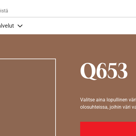
Hyppää pääsisältöön
istä
lvelut
t alla
llöt Ohjeet alla
Sisällöt Palvelut alla
Q653
Valitse aina lopullinen vär
olosuhteissa, joihin väri v