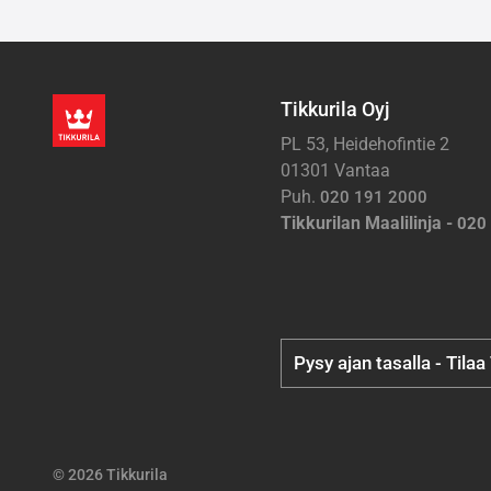
Tikkurila Oyj
PL 53, Heidehofintie 2
01301 Vantaa
Puh.
020 191 2000
Tikkurilan Maalilinja -
020
Pysy ajan tasalla - Tilaa
© 2026 Tikkurila