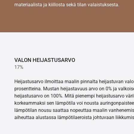
materiaalista ja kiillosta sekä tilan valaistuksesta.
VALON HEIJASTUSARVO
17%
Heijastusarvo ilmoittaa maalin pinnalta heijastuvan va
prosentteina. Mustan heijastavuus arvo on 0% ja valkois
heijastusarvo on 100%. Mitä pienempi heijastusarvo värill
korkeammaksi sen lämpötila voi nousta auringonpaistee
lämpötilan nousu saattaa nopeuttaa maalin vanhenemisr
aiheuttaa alustassa lämpötilaeroista johtuvaan liikkumis