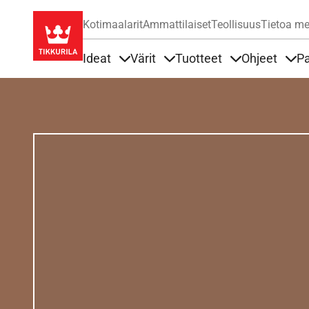
Kotimaalarit
Ammattilaiset
Teollisuus
Tietoa me
Ideat
Värit
Tuotteet
Ohjeet
Pa
Sisällöt Ideat alla
Sisällöt Värit alla
Sisällöt Tuottee
Sisä