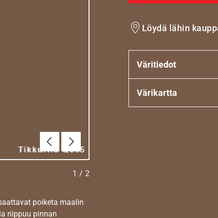
Löydä lähin kaupp
Väritiedot
Värikartta
Edellinen
Seuraava
1
/
2
 saattavat poiketa maalin
la riippuu pinnan