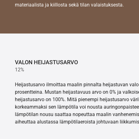
materiaalista ja kiillosta sekä tilan valaistuksesta.
VALON HEIJASTUSARVO
12%
Heijastusarvo ilmoittaa maalin pinnalta heijastuvan va
prosentteina. Mustan heijastavuus arvo on 0% ja valkois
heijastusarvo on 100%. Mitä pienempi heijastusarvo värill
korkeammaksi sen lämpötila voi nousta auringonpaistee
lämpötilan nousu saattaa nopeuttaa maalin vanhenemisr
aiheuttaa alustassa lämpötilaeroista johtuvaan liikkumis