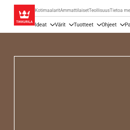
Kotimaalarit
Ammattilaiset
Teollisuus
Tietoa me
Ideat
Värit
Tuotteet
Ohjeet
Pa
Sisällöt Ideat alla
Sisällöt Värit alla
Sisällöt Tuottee
Sisä