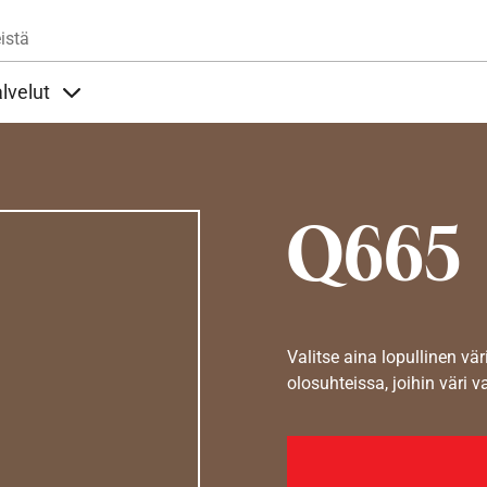
Hyppää pääsisältöön
istä
lvelut
t alla
llöt Ohjeet alla
Sisällöt Palvelut alla
Q665
Valitse aina lopullinen vär
olosuhteissa, joihin väri v