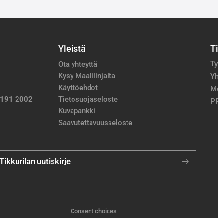
Yleistä
T
Ty
Ota yhteyttä
Kysy Maalilinjalta
Yh
Käyttöehdot
M
 191 2002
Tietosuojaseloste
PP
Kuvapankki
Saavutettavuusseloste
 Tikkurilan uutiskirje
Consent choices