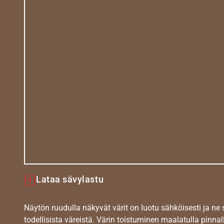
Lataa sävylastu
Näytön ruudulla näkyvät värit on luotu sähköisesti ja ne
todellisista väreistä. Värin toistuminen maalatulla pinnal