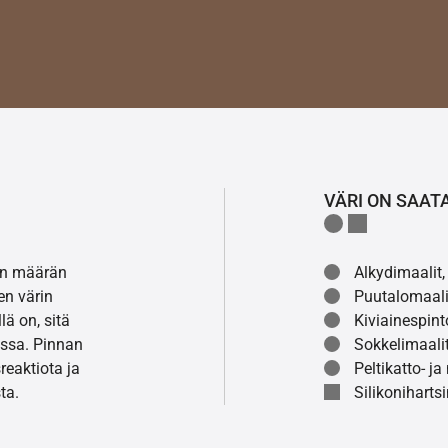
VÄRI ON SAAT
lon määrän
Alkydimaalit, 
en värin
Puutalomaali
ä on, sitä
Kiviainespint
ssa. Pinnan
Sokkelimaalit
eaktiota ja
Peltikatto- ja
ta.
Silikonihartsi