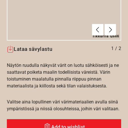
Edellinen
Seuraav
1
/
2
Lataa sävylastu
Näytön ruudulla näkyvät värit on luotu sähköisesti ja ne
saattavat poiketa maalin todellisista väreistä. Värin
toistuminen maalatulla pinnalla riippuu pinnan
materiaalista ja kiillosta sekä tilan valaistuksesta.
Valitse aina lopullinen väri värimateriaalien avulla siinä
ympäristössä ja niissä olosuhteissa, joihin väri valitaan.
Add to wishlist