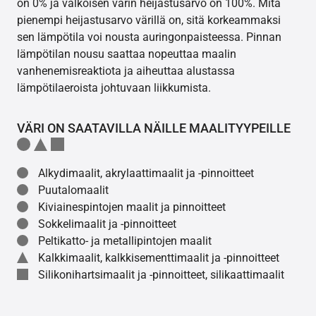
on 0% ja valkoisen värin heijastusarvo on 100%. Mitä
pienempi heijastusarvo värillä on, sitä korkeammaksi
sen lämpötila voi nousta auringonpaisteessa. Pinnan
lämpötilan nousu saattaa nopeuttaa maalin
vanhenemisreaktiota ja aiheuttaa alustassa
lämpötilaeroista johtuvaan liikkumista.
VÄRI ON SAATAVILLA NÄILLE MAALITYYPEILLE
Alkydimaalit, akrylaattimaalit ja -pinnoitteet
Puutalomaalit
Kiviainespintojen maalit ja pinnoitteet
Sokkelimaalit ja -pinnoitteet
Peltikatto- ja metallipintojen maalit
Kalkkimaalit, kalkkisementtimaalit ja -pinnoitteet
Silikonihartsimaalit ja -pinnoitteet, silikaattimaalit