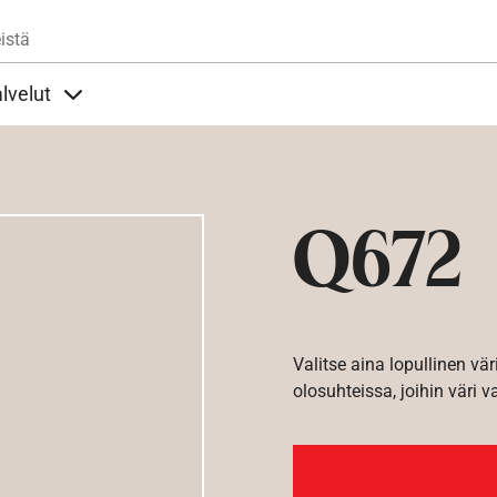
Hyppää pääsisältöön
istä
lvelut
t alla
llöt Ohjeet alla
Sisällöt Palvelut alla
Q672
Valitse aina lopullinen vär
olosuhteissa, joihin väri v