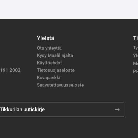
Yleistä
T
Ty
Ota yhteyttä
Kysy Maalilinjalta
Yh
Käyttöehdot
M
 191 2002
Tietosuojaseloste
PP
Kuvapankki
Saavutettavuusseloste
 Tikkurilan uutiskirje