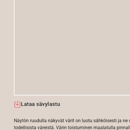
Lataa sävylastu
Näytön ruudulla näkyvät värit on luotu sähköisesti ja ne
todellisista väreistä. Värin toistuminen maalatulla pinnal