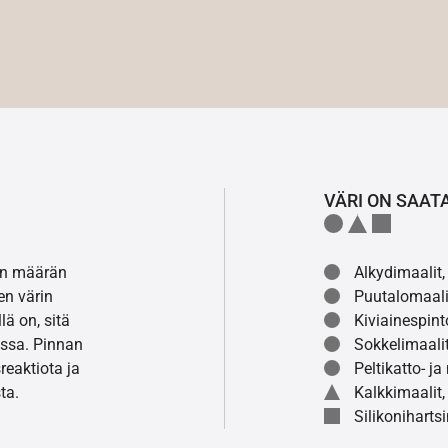
VÄRI ON SAAT
lon määrän
Alkydimaalit, 
en värin
Puutalomaali
ä on, sitä
Kiviainespint
ssa. Pinnan
Sokkelimaalit
eaktiota ja
Peltikatto- ja
ta.
Kalkkimaalit,
Silikonihartsi