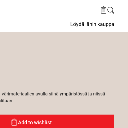
Löydä lähin kauppa
i värimateriaalien avulla siinä ympäristössä ja niissä
alitaan.
Add to wishlist