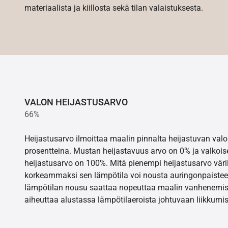
materiaalista ja kiillosta sekä tilan valaistuksesta.
VALON HEIJASTUSARVO
66%
Heijastusarvo ilmoittaa maalin pinnalta heijastuvan va
prosentteina. Mustan heijastavuus arvo on 0% ja valkois
heijastusarvo on 100%. Mitä pienempi heijastusarvo värill
korkeammaksi sen lämpötila voi nousta auringonpaistee
lämpötilan nousu saattaa nopeuttaa maalin vanhenemisr
aiheuttaa alustassa lämpötilaeroista johtuvaan liikkumis