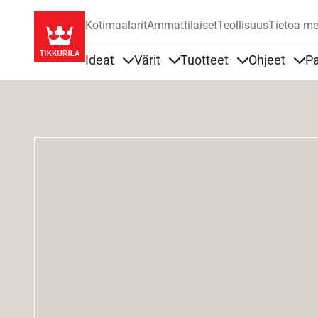
Kotimaalarit
Ammattilaiset
Teollisuus
Tietoa me
Ideat
Värit
Tuotteet
Ohjeet
Pa
Sisällöt Ideat alla
Sisällöt Värit alla
Sisällöt Tuottee
Sisä