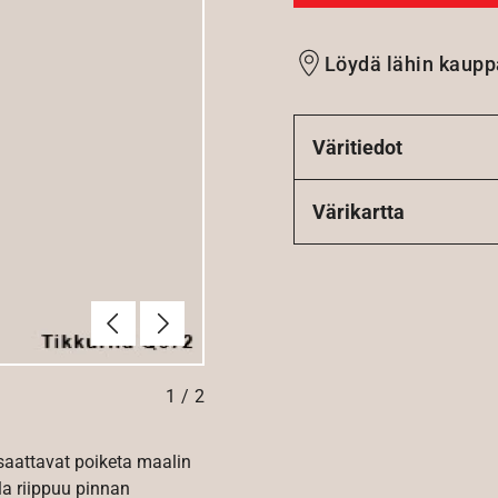
Löydä lähin kaupp
Väritiedot
Värikartta
Edellinen
Seuraava
1
/
2
 saattavat poiketa maalin
la riippuu pinnan