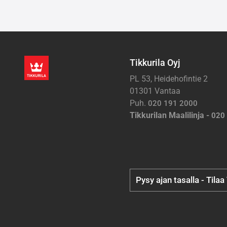
Tikkurila Oyj
PL 53, Heidehofintie 2
01301 Vantaa
Puh.
020 191 2000
Tikkurilan Maalilinja -
020
Pysy ajan tasalla - Tilaa