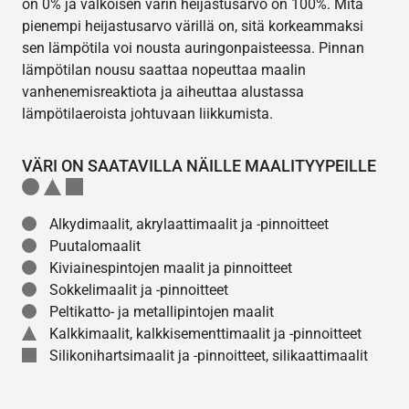
on 0% ja valkoisen värin heijastusarvo on 100%. Mitä
pienempi heijastusarvo värillä on, sitä korkeammaksi
sen lämpötila voi nousta auringonpaisteessa. Pinnan
lämpötilan nousu saattaa nopeuttaa maalin
vanhenemisreaktiota ja aiheuttaa alustassa
lämpötilaeroista johtuvaan liikkumista.
VÄRI ON SAATAVILLA NÄILLE MAALITYYPEILLE
Alkydimaalit, akrylaattimaalit ja -pinnoitteet
Puutalomaalit
Kiviainespintojen maalit ja pinnoitteet
Sokkelimaalit ja -pinnoitteet
Peltikatto- ja metallipintojen maalit
Kalkkimaalit, kalkkisementtimaalit ja -pinnoitteet
Silikonihartsimaalit ja -pinnoitteet, silikaattimaalit