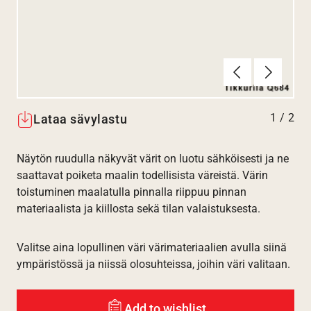
Edellinen
Seuraav
1
/
2
Lataa sävylastu
Näytön ruudulla näkyvät värit on luotu sähköisesti ja ne
saattavat poiketa maalin todellisista väreistä. Värin
toistuminen maalatulla pinnalla riippuu pinnan
materiaalista ja kiillosta sekä tilan valaistuksesta.
Valitse aina lopullinen väri värimateriaalien avulla siinä
ympäristössä ja niissä olosuhteissa, joihin väri valitaan.
Add to wishlist