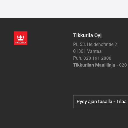
Tikkurila Oyj
PL 53, Heidehofintie 2
01301 Vantaa
Puh.
020 191 2000
Tikkurilan Maalilinja -
020
Pysy ajan tasalla - Tilaa