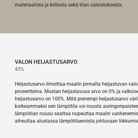
materiaalista ja kiillosta sekä tilan valaistuksesta.
VALON HEIJASTUSARVO
43%
Heijastusarvo ilmoittaa maalin pinnalta heijastuvan va
prosentteina. Mustan heijastavuus arvo on 0% ja valkois
heijastusarvo on 100%. Mitä pienempi heijastusarvo värill
korkeammaksi sen lämpötila voi nousta auringonpaistee
lämpötilan nousu saattaa nopeuttaa maalin vanhenemisr
aiheuttaa alustassa lämpötilaeroista johtuvaan liikkumis