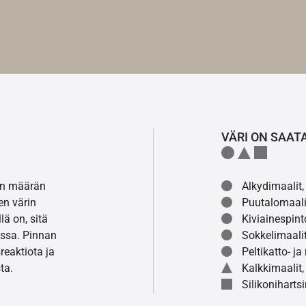
VÄRI ON SAAT
lon määrän
Alkydimaalit, 
en värin
Puutalomaali
ä on, sitä
Kiviainespint
ssa. Pinnan
Sokkelimaalit
eaktiota ja
Peltikatto- ja
ta.
Kalkkimaalit,
Silikonihartsi