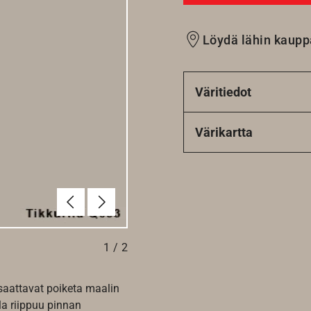
Löydä lähin kaupp
Väritiedot
Värikartta
Edellinen
Seuraava
1
/
2
 saattavat poiketa maalin
la riippuu pinnan