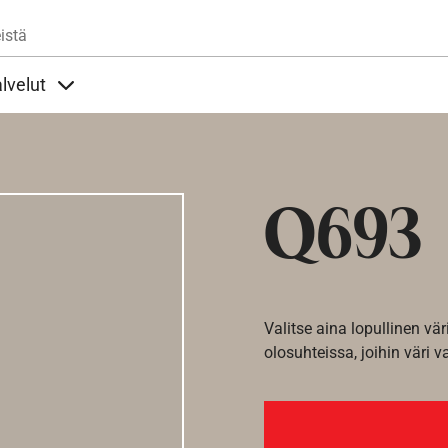
Hyppää pääsisältöön
istä
lvelut
t alla
llöt Ohjeet alla
Sisällöt Palvelut alla
Q693
Valitse aina lopullinen vär
olosuhteissa, joihin väri v