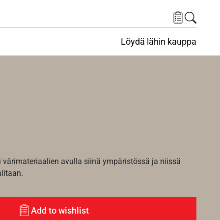
Löydä lähin kauppa
i värimateriaalien avulla siinä ympäristössä ja niissä
alitaan.
Add to wishlist