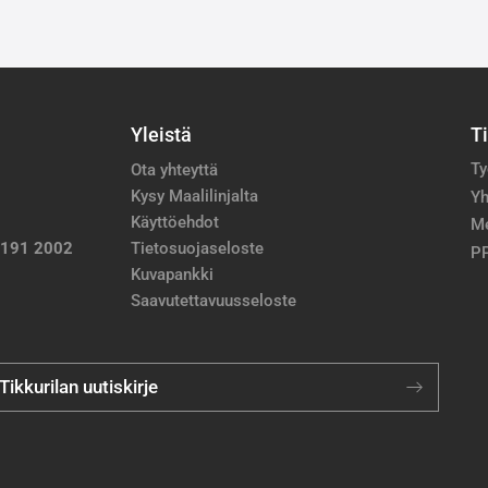
Yleistä
T
Ty
Ota yhteyttä
Kysy Maalilinjalta
Yh
Käyttöehdot
M
 191 2002
Tietosuojaseloste
PP
Kuvapankki
Saavutettavuusseloste
 Tikkurilan uutiskirje