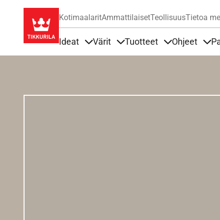
Kotimaalarit
Ammattilaiset
Teollisuus
Tietoa me
Ideat
Värit
Tuotteet
Ohjeet
Pa
Sisällöt Ideat alla
Sisällöt Värit alla
Sisällöt Tuottee
Sisä