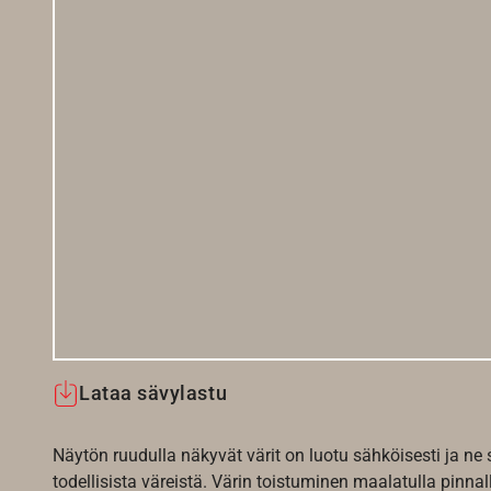
Lataa sävylastu
Näytön ruudulla näkyvät värit on luotu sähköisesti ja ne
todellisista väreistä. Värin toistuminen maalatulla pinnal