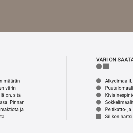
VÄRI ON SAAT
lon määrän
Alkydimaalit, 
en värin
Puutalomaali
ä on, sitä
Kiviainespint
ssa. Pinnan
Sokkelimaalit
eaktiota ja
Peltikatto- ja
ta.
Silikonihartsi