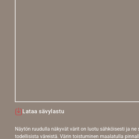
Lataa sävylastu
Näytön ruudulla näkyvät värit on luotu sähköisesti ja ne
todellisista väreistä. Värin toistuminen maalatulla pinnal