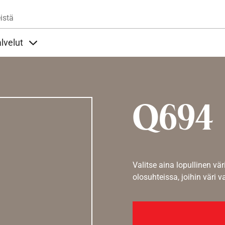
Hyppää pääsisältöön
istä
lvelut
t alla
llöt Ohjeet alla
Sisällöt Palvelut alla
Q694
Valitse aina lopullinen vär
olosuhteissa, joihin väri v