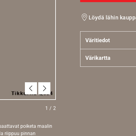
Löydä lähin kaupp
Väritiedot
Värikartta
Edellinen
Seuraava
1
/
2
 saattavat poiketa maalin
la riippuu pinnan