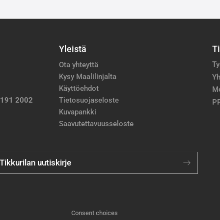
Yleistä
T
Ty
Ota yhteyttä
Kysy Maalilinjalta
Yh
Käyttöehdot
M
 191 2002
Tietosuojaseloste
PP
Kuvapankki
Saavutettavuusseloste
 Tikkurilan uutiskirje
Consent choices