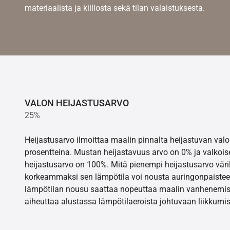
materiaalista ja kiillosta sekä tilan valaistuksesta.
VALON HEIJASTUSARVO
25%
Heijastusarvo ilmoittaa maalin pinnalta heijastuvan va
prosentteina. Mustan heijastavuus arvo on 0% ja valkois
heijastusarvo on 100%. Mitä pienempi heijastusarvo värill
korkeammaksi sen lämpötila voi nousta auringonpaistee
lämpötilan nousu saattaa nopeuttaa maalin vanhenemisr
aiheuttaa alustassa lämpötilaeroista johtuvaan liikkumis