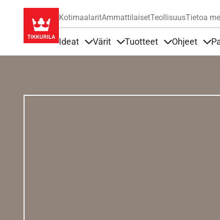
Kotimaalarit
Ammattilaiset
Teollisuus
Tietoa me
Ideat
Värit
Tuotteet
Ohjeet
Pa
Sisällöt Ideat alla
Sisällöt Värit alla
Sisällöt Tuottee
Sisä