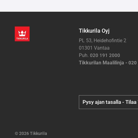
Tikkurila Oyj
PL 53, Heidehofintie 2
01301 Vantaa
Puh.
020 191 2000
Tikkurilan Maalilinja -
020
Pysy ajan tasalla - Tilaa
© 2026 Tikkurila