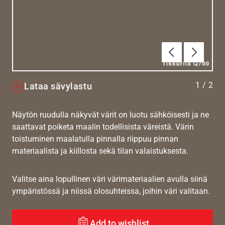
Edellinen
Seuraav
1
/
2
Lataa sävylastu
Näytön ruudulla näkyvät värit on luotu sähköisesti ja ne
saattavat poiketa maalin todellisista väreistä. Värin
toistuminen maalatulla pinnalla riippuu pinnan
materiaalista ja kiillosta sekä tilan valaistuksesta.
Valitse aina lopullinen väri värimateriaalien avulla siinä
ympäristössä ja niissä olosuhteissa, joihin väri valitaan.
Add to wishlist