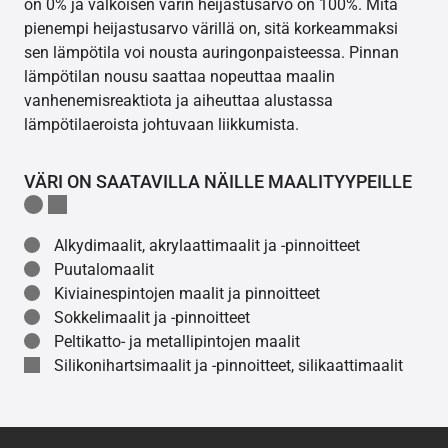
on 0% ja valkoisen värin heijastusarvo on 100%. Mitä
pienempi heijastusarvo värillä on, sitä korkeammaksi
sen lämpötila voi nousta auringonpaisteessa. Pinnan
lämpötilan nousu saattaa nopeuttaa maalin
vanhenemisreaktiota ja aiheuttaa alustassa
lämpötilaeroista johtuvaan liikkumista.
VÄRI ON SAATAVILLA NÄILLE MAALITYYPEILLE
Alkydimaalit, akrylaattimaalit ja -pinnoitteet
Puutalomaalit
Kiviainespintojen maalit ja pinnoitteet
Sokkelimaalit ja -pinnoitteet
Peltikatto- ja metallipintojen maalit
Silikonihartsimaalit ja -pinnoitteet, silikaattimaalit