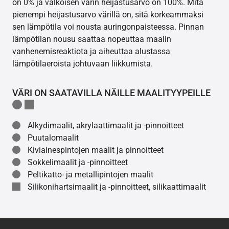
on 0% ja valkoisen värin heijastusarvo on 100%. Mitä
pienempi heijastusarvo värillä on, sitä korkeammaksi
sen lämpötila voi nousta auringonpaisteessa. Pinnan
lämpötilan nousu saattaa nopeuttaa maalin
vanhenemisreaktiota ja aiheuttaa alustassa
lämpötilaeroista johtuvaan liikkumista.
VÄRI ON SAATAVILLA NÄILLE MAALITYYPEILLE
Alkydimaalit, akrylaattimaalit ja -pinnoitteet
Puutalomaalit
Kiviainespintojen maalit ja pinnoitteet
Sokkelimaalit ja -pinnoitteet
Peltikatto- ja metallipintojen maalit
Silikonihartsimaalit ja -pinnoitteet, silikaattimaalit