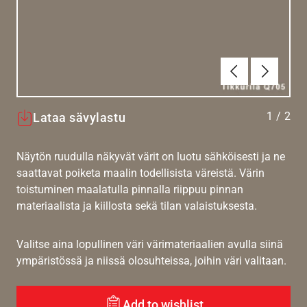
Edellinen
Seuraav
1
/
2
Lataa sävylastu
Näytön ruudulla näkyvät värit on luotu sähköisesti ja ne
saattavat poiketa maalin todellisista väreistä. Värin
toistuminen maalatulla pinnalla riippuu pinnan
materiaalista ja kiillosta sekä tilan valaistuksesta.
Valitse aina lopullinen väri värimateriaalien avulla siinä
ympäristössä ja niissä olosuhteissa, joihin väri valitaan.
Add to wishlist