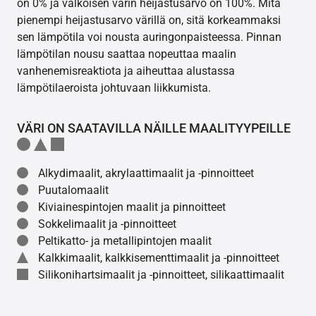
on 0% ja valkoisen värin heijastusarvo on 100%. Mitä
pienempi heijastusarvo värillä on, sitä korkeammaksi
sen lämpötila voi nousta auringonpaisteessa. Pinnan
lämpötilan nousu saattaa nopeuttaa maalin
vanhenemisreaktiota ja aiheuttaa alustassa
lämpötilaeroista johtuvaan liikkumista.
VÄRI ON SAATAVILLA NÄILLE MAALITYYPEILLE
Alkydimaalit, akrylaattimaalit ja -pinnoitteet
Puutalomaalit
Kiviainespintojen maalit ja pinnoitteet
Sokkelimaalit ja -pinnoitteet
Peltikatto- ja metallipintojen maalit
Kalkkimaalit, kalkkisementtimaalit ja -pinnoitteet
Silikonihartsimaalit ja -pinnoitteet, silikaattimaalit