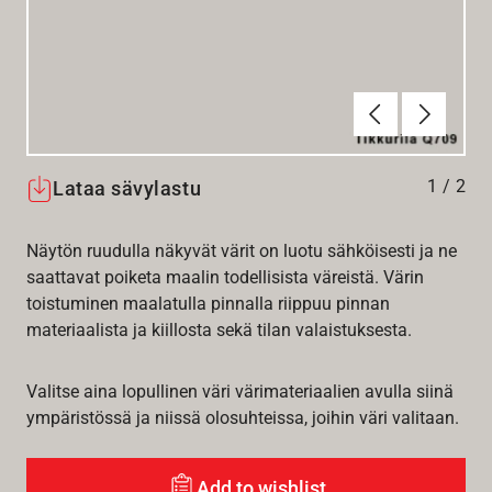
Edellinen
Seuraav
1
/
2
Lataa sävylastu
Näytön ruudulla näkyvät värit on luotu sähköisesti ja ne
saattavat poiketa maalin todellisista väreistä. Värin
toistuminen maalatulla pinnalla riippuu pinnan
materiaalista ja kiillosta sekä tilan valaistuksesta.
Valitse aina lopullinen väri värimateriaalien avulla siinä
ympäristössä ja niissä olosuhteissa, joihin väri valitaan.
Add to wishlist