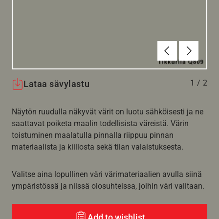
Edellinen
Seuraav
1
/
2
Lataa sävylastu
Näytön ruudulla näkyvät värit on luotu sähköisesti ja ne
saattavat poiketa maalin todellisista väreistä. Värin
toistuminen maalatulla pinnalla riippuu pinnan
materiaalista ja kiillosta sekä tilan valaistuksesta.
Valitse aina lopullinen väri värimateriaalien avulla siinä
ympäristössä ja niissä olosuhteissa, joihin väri valitaan.
Add to wishlist