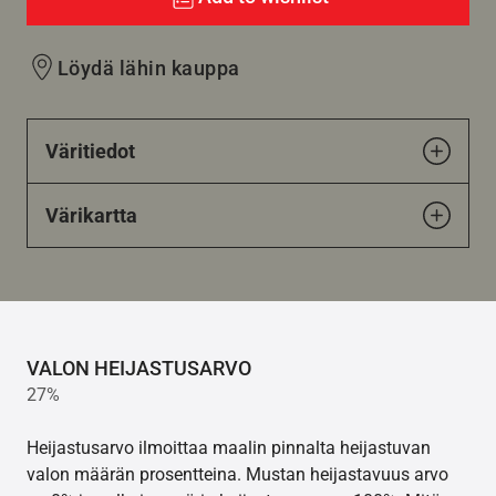
Löydä lähin kauppa
Väritiedot
Värikartta
VALON HEIJASTUSARVO
27%
Heijastusarvo ilmoittaa maalin pinnalta heijastuvan
valon määrän prosentteina. Mustan heijastavuus arvo