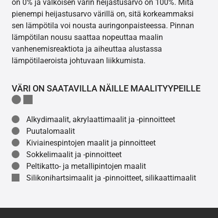
on 0% ja valkoisen värin heijastusarvo on 100%. Mitä
pienempi heijastusarvo värillä on, sitä korkeammaksi
sen lämpötila voi nousta auringonpaisteessa. Pinnan
lämpötilan nousu saattaa nopeuttaa maalin
vanhenemisreaktiota ja aiheuttaa alustassa
lämpötilaeroista johtuvaan liikkumista.
VÄRI ON SAATAVILLA NÄILLE MAALITYYPEILLE
Alkydimaalit, akrylaattimaalit ja -pinnoitteet
Puutalomaalit
Kiviainespintojen maalit ja pinnoitteet
Sokkelimaalit ja -pinnoitteet
Peltikatto- ja metallipintojen maalit
Silikonihartsimaalit ja -pinnoitteet, silikaattimaalit