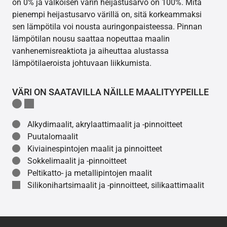
on 0% ja valkoisen värin heijastusarvo on 100%. Mitä
pienempi heijastusarvo värillä on, sitä korkeammaksi
sen lämpötila voi nousta auringonpaisteessa. Pinnan
lämpötilan nousu saattaa nopeuttaa maalin
vanhenemisreaktiota ja aiheuttaa alustassa
lämpötilaeroista johtuvaan liikkumista.
VÄRI ON SAATAVILLA NÄILLE MAALITYYPEILLE
Alkydimaalit, akrylaattimaalit ja -pinnoitteet
Puutalomaalit
Kiviainespintojen maalit ja pinnoitteet
Sokkelimaalit ja -pinnoitteet
Peltikatto- ja metallipintojen maalit
Silikonihartsimaalit ja -pinnoitteet, silikaattimaalit