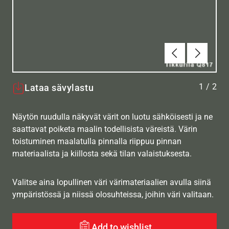
Edellinen
Seuraav
1
/
2
Lataa sävylastu
Näytön ruudulla näkyvät värit on luotu sähköisesti ja ne
saattavat poiketa maalin todellisista väreistä. Värin
toistuminen maalatulla pinnalla riippuu pinnan
materiaalista ja kiillosta sekä tilan valaistuksesta.
Valitse aina lopullinen väri värimateriaalien avulla siinä
ympäristössä ja niissä olosuhteissa, joihin väri valitaan.
Add to wishlist