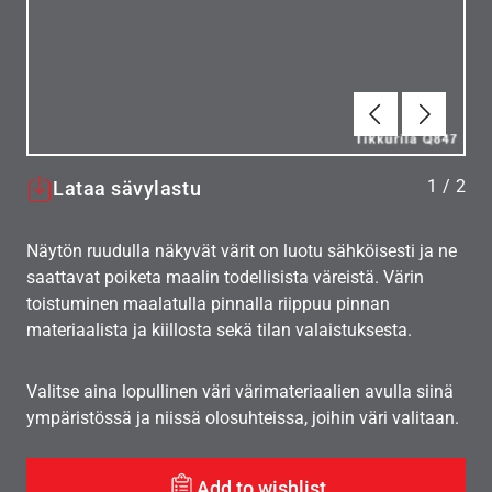
Edellinen
Seuraav
1
/
2
Lataa sävylastu
Näytön ruudulla näkyvät värit on luotu sähköisesti ja ne
saattavat poiketa maalin todellisista väreistä. Värin
toistuminen maalatulla pinnalla riippuu pinnan
materiaalista ja kiillosta sekä tilan valaistuksesta.
Valitse aina lopullinen väri värimateriaalien avulla siinä
ympäristössä ja niissä olosuhteissa, joihin väri valitaan.
Add to wishlist