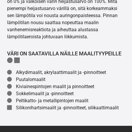
on 0% ja valkoisen värin heijastusarvo on 100%. Mitä
pienempi heijastusarvo värillä on, sitä korkeammaksi
sen lämpötila voi nousta auringonpaisteessa. Pinnan
lämpötilan nousu saattaa nopeuttaa maalin
vanhenemisreaktiota ja aiheuttaa alustassa
lämpötilaeroista johtuvaan liikkumista.
VÄRI ON SAATAVILLA NÄILLE MAALITYYPEILLE
Alkydimaalit, akrylaattimaalit ja -pinnoitteet
Puutalomaalit
Kiviainespintojen maalit ja pinnoitteet
Sokkelimaalit ja -pinnoitteet
Peltikatto- ja metallipintojen maalit
Silikonihartsimaalit ja -pinnoitteet, silikaattimaalit