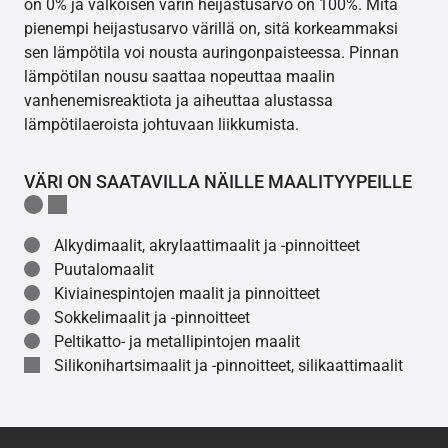
on 0% ja valkoisen värin heijastusarvo on 100%. Mitä
pienempi heijastusarvo värillä on, sitä korkeammaksi
sen lämpötila voi nousta auringonpaisteessa. Pinnan
lämpötilan nousu saattaa nopeuttaa maalin
vanhenemisreaktiota ja aiheuttaa alustassa
lämpötilaeroista johtuvaan liikkumista.
VÄRI ON SAATAVILLA NÄILLE MAALITYYPEILLE
Alkydimaalit, akrylaattimaalit ja -pinnoitteet
Puutalomaalit
Kiviainespintojen maalit ja pinnoitteet
Sokkelimaalit ja -pinnoitteet
Peltikatto- ja metallipintojen maalit
Silikonihartsimaalit ja -pinnoitteet, silikaattimaalit