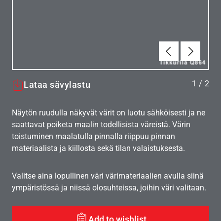
Edellinen
Seuraav
1
/
2
Lataa sävylastu
Näytön ruudulla näkyvät värit on luotu sähköisesti ja ne
saattavat poiketa maalin todellisista väreistä. Värin
toistuminen maalatulla pinnalla riippuu pinnan
materiaalista ja kiillosta sekä tilan valaistuksesta.
Valitse aina lopullinen väri värimateriaalien avulla siinä
ympäristössä ja niissä olosuhteissa, joihin väri valitaan.
Add to wishlist