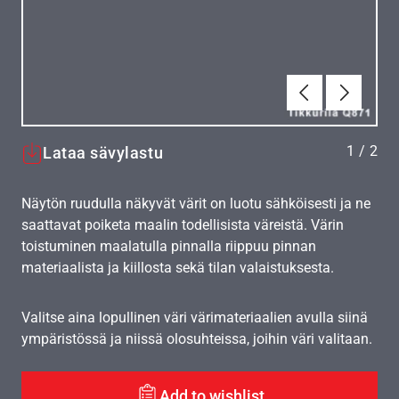
Edellinen
Seuraav
1
/
2
Lataa sävylastu
Näytön ruudulla näkyvät värit on luotu sähköisesti ja ne
saattavat poiketa maalin todellisista väreistä. Värin
toistuminen maalatulla pinnalla riippuu pinnan
materiaalista ja kiillosta sekä tilan valaistuksesta.
Valitse aina lopullinen väri värimateriaalien avulla siinä
ympäristössä ja niissä olosuhteissa, joihin väri valitaan.
Add to wishlist