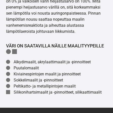
on 0% ja valkoisen värin heijastusarvo on 100%. Mitä
pienempi heijastusarvo värillä on, sitä korkeammaksi
sen lämpötila voi nousta auringonpaisteessa. Pinnan
lämpötilan nousu saattaa nopeuttaa maalin
vanhenemisreaktiota ja aiheuttaa alustassa
lämpötilaeroista johtuvaan liikkumista.
VÄRI ON SAATAVILLA NÄILLE MAALITYYPEILLE
Alkydimaalit, akrylaattimaalit ja -pinnoitteet
Puutalomaalit
Kiviainespintojen maalit ja pinnoitteet
Sokkelimaalit ja -pinnoitteet
Peltikatto- ja metallipintojen maalit
Silikonihartsimaalit ja -pinnoitteet, silikaattimaalit