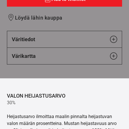
Löydä lähin kauppa
Väritiedot
Värikartta
VALON HEIJASTUSARVO
30%
Heijastusarvo ilmoittaa maalin pinnalta heijastuvan
valon määrän prosentteina. Mustan heijastavuus arvo