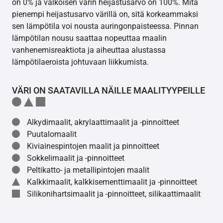
on 0% ja valkoisen värin heijastusarvo on 100%. Mitä
pienempi heijastusarvo värillä on, sitä korkeammaksi
sen lämpötila voi nousta auringonpaisteessa. Pinnan
lämpötilan nousu saattaa nopeuttaa maalin
vanhenemisreaktiota ja aiheuttaa alustassa
lämpötilaeroista johtuvaan liikkumista.
VÄRI ON SAATAVILLA NÄILLE MAALITYYPEILLE
Alkydimaalit, akrylaattimaalit ja -pinnoitteet
Puutalomaalit
Kiviainespintojen maalit ja pinnoitteet
Sokkelimaalit ja -pinnoitteet
Peltikatto- ja metallipintojen maalit
Kalkkimaalit, kalkkisementtimaalit ja -pinnoitteet
Silikonihartsimaalit ja -pinnoitteet, silikaattimaalit