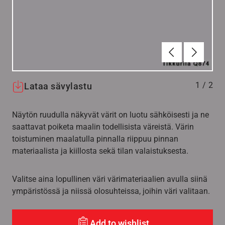
Edellinen
Seuraav
1
/
2
Lataa sävylastu
Näytön ruudulla näkyvät värit on luotu sähköisesti ja ne
saattavat poiketa maalin todellisista väreistä. Värin
toistuminen maalatulla pinnalla riippuu pinnan
materiaalista ja kiillosta sekä tilan valaistuksesta.
Valitse aina lopullinen väri värimateriaalien avulla siinä
ympäristössä ja niissä olosuhteissa, joihin väri valitaan.
Add to wishlist