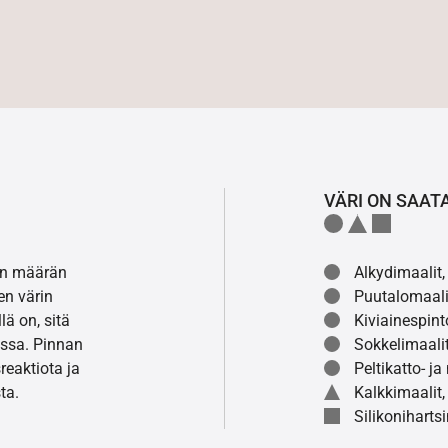
VÄRI ON SAAT
lon määrän
Alkydimaalit, 
en värin
Puutalomaali
ä on, sitä
Kiviainespint
ssa. Pinnan
Sokkelimaalit
eaktiota ja
Peltikatto- ja
ta.
Kalkkimaalit,
Silikonihartsi