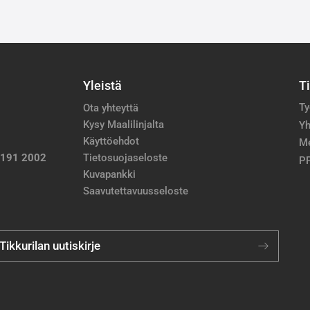
Yleistä
T
Ty
Ota yhteyttä
Kysy Maalilinjalta
Yh
Käyttöehdot
M
 191 2002
Tietosuojaseloste
PP
Kuvapankki
Saavutettavuusseloste
 Tikkurilan uutiskirje