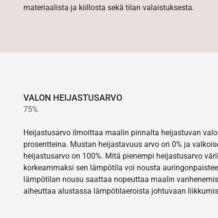
materiaalista ja kiillosta sekä tilan valaistuksesta.
VALON HEIJASTUSARVO
75%
Heijastusarvo ilmoittaa maalin pinnalta heijastuvan va
prosentteina. Mustan heijastavuus arvo on 0% ja valkois
heijastusarvo on 100%. Mitä pienempi heijastusarvo värill
korkeammaksi sen lämpötila voi nousta auringonpaistee
lämpötilan nousu saattaa nopeuttaa maalin vanhenemisr
aiheuttaa alustassa lämpötilaeroista johtuvaan liikkumis