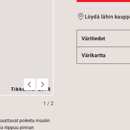
Löydä lähin kaupp
Väritiedot
Värikartta
Edellinen
Seuraava
1
/
2
 saattavat poiketa maalin
la riippuu pinnan