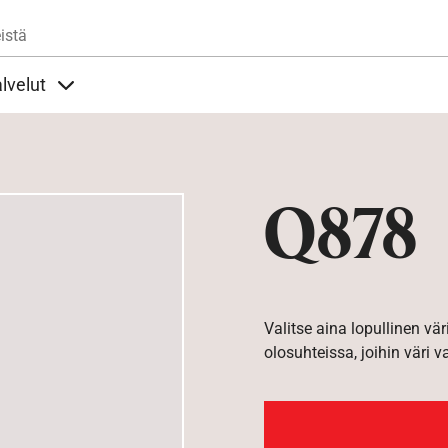
Hyppää pääsisältöön
istä
lvelut
t alla
llöt Ohjeet alla
Sisällöt Palvelut alla
Q878
Valitse aina lopullinen vär
olosuhteissa, joihin väri v