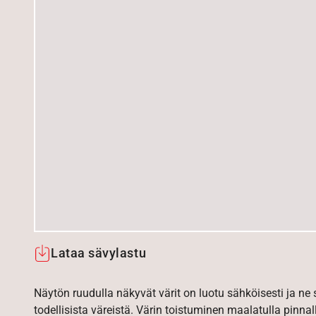
Lataa sävylastu
Näytön ruudulla näkyvät värit on luotu sähköisesti ja ne
todellisista väreistä. Värin toistuminen maalatulla pinnal