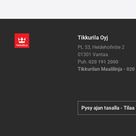
Tikkurila Oyj
PL 53, Heidehofintie 2
01301 Vantaa
Puh.
020 191 2000
Tikkurilan Maalilinja -
020
Pysy ajan tasalla - Tilaa