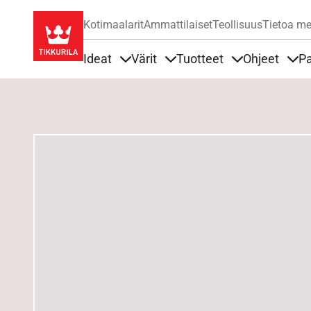
Kotimaalarit
Ammattilaiset
Teollisuus
Tietoa me
Ideat
Värit
Tuotteet
Ohjeet
Pa
Sisällöt Ideat alla
Sisällöt Värit alla
Sisällöt Tuottee
Sisä