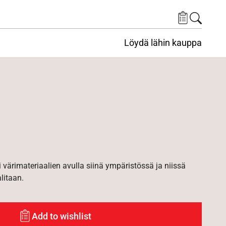
Löydä lähin kauppa
i värimateriaalien avulla siinä ympäristössä ja niissä
alitaan.
Add to wishlist